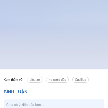
Xem thêm về:
siêu xe
xe rước dâu
Cadillac