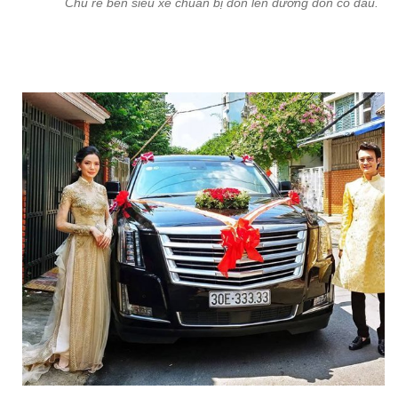
Chú rể bên siêu xe chuẩn bị đón lên đường đón cô dâu.