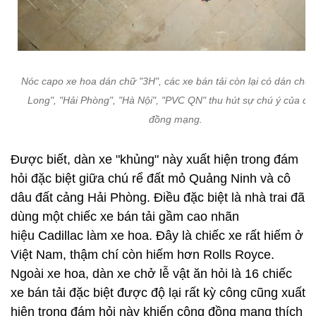
Nóc capo xe hoa dán chữ "3H", các xe bán tải còn lại có dán chữ
Long", "Hải Phòng", "Hà Nội", "PVC QN" thu hút sự chú ý của cộ
đồng mạng.
Được biết, dàn xe "khủng" này xuất hiện trong đám
hỏi đặc biệt giữa chú rể đất mỏ Quảng Ninh và cô
dâu đất cảng Hải Phòng. Điều đặc biệt là nhà trai đã
dùng một chiếc xe bán tải gầm cao nhãn
hiệu Cadillac làm xe hoa. Đây là chiếc xe rất hiếm ở
Việt Nam, thậm chí còn hiếm hơn Rolls Royce.
Ngoài xe hoa, dàn xe chở lễ vật ăn hỏi là 16 chiếc
xe bán tải đặc biệt được độ lại rất kỳ công cũng xuất
hiện trong đám hỏi này khiến cộng đồng mạng thích