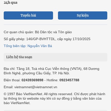
24h qua
Tuyến bài
Sự kiện
Cơ quan chủ quản: Bộ Dân tộc và Tôn giáo
Số giấy phép: 146/GP-BVHTTDL, cấp ngày 17/10/2025
Tổng biên tập: Nguyễn Văn Bá
Liên hệ tòa soạn
Địa chỉ: Tầng 18, Toà nhà Cục Viễn thông (VNTA), 68 Dương
Đình Nghệ, phường Cầu Giấy, TP. Hà Nội.
Điện thoại:
02439369898
- Hotline:
0923457788
Email: vietnamnet@vietnamnet.vn
© 1997 Báo VietNamNet. All rights reserved. Chỉ được phát hành
lại thông tin từ website này khi có sự đồng ý bằng văn bản của
báo VietNamNet.