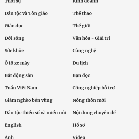
Thời sự
Kinh doanh
Dân tộc và Tôn giáo
Thể thao
Giáo dục
Thế giới
Đời sống
Văn hóa - Giải trí
Sức khỏe
Công nghệ
Ô tô xe máy
Du lịch
Bất động sản
Bạn đọc
Tuần Việt Nam
Công nghiệp hỗ trợ
Giảm nghèo bền vững
Nông thôn mới
Dân tộc thiểu số và miền núi
Nội dung chuyên đề
English
Hồ sơ
Ảnh
Video