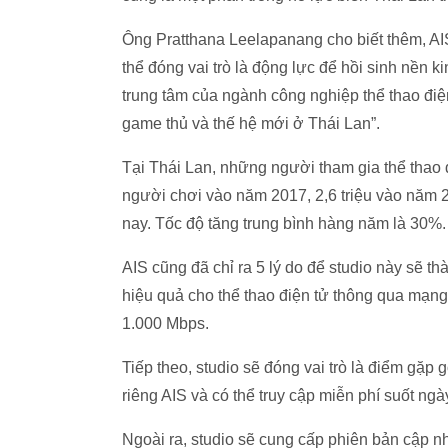
Ông Pratthana Leelapanang cho biết thêm, AIS 
thể đóng vai trò là động lực để hồi sinh nền ki
trung tâm của ngành công nghiệp thể thao điện
game thủ và thế hệ mới ở Thái Lan”.
Tại Thái Lan, những người tham gia thể thao đi
người chơi vào năm 2017, 2,6 triệu vào năm 2
nay. Tốc độ tăng trung bình hàng năm là 30%.
AIS cũng đã chỉ ra 5 lý do để studio này sẽ t
hiệu quả cho thể thao điện tử thông qua mạng 
1.000 Mbps.
Tiếp theo, studio sẽ đóng vai trò là điểm gặp
riêng AIS và có thể truy cập miễn phí suốt ng
Ngoài ra, studio sẽ cung cấp phiên bản cập nh