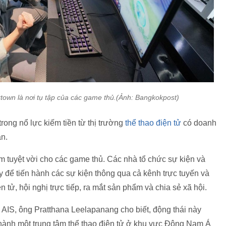
rtown là nơi tụ tập của các game thủ.(Ảnh: Bangkokpost)
rong nổ lực kiếm tiền từ thị trường
thể thao điện tử
có doanh
an.
iệm tuyệt vời cho các game thủ. Các nhà tổ chức sự kiện và
 để tiến hành các sự kiện thông qua cả kênh trực tuyến và
n tử, hội nghị trực tiếp, ra mắt sản phẩm và chia sẻ xã hội.
AIS, ông Pratthana Leelapanang cho biết, động thái này
thành một trung tâm thể thao điện tử ở khu vực Đông Nam Á