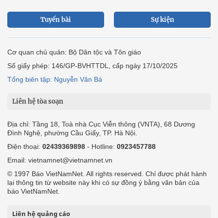
Tuyến bài
Sự kiện
Cơ quan chủ quản: Bộ Dân tộc và Tôn giáo
Số giấy phép: 146/GP-BVHTTDL, cấp ngày 17/10/2025
Tổng biên tập: Nguyễn Văn Bá
Liên hệ tòa soạn
Địa chỉ: Tầng 18, Toà nhà Cục Viễn thông (VNTA), 68 Dương
Đình Nghệ, phường Cầu Giấy, TP. Hà Nội.
Điện thoại:
02439369898
- Hotline:
0923457788
Email: vietnamnet@vietnamnet.vn
© 1997 Báo VietNamNet. All rights reserved. Chỉ được phát hành
lại thông tin từ website này khi có sự đồng ý bằng văn bản của
báo VietNamNet.
Liên hệ quảng cáo