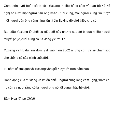
Cảm
thông với hoàn cảnh của Yuxiang, nhiều hàng xóm và bạn bè đã đề
nghị cô cưới một người đàn ông khác. Cuối cùng, mọi người cũng tìm được
một người đàn ông cùng làng tên là Jin Boxing để giới thiệu cho cô.
Ban đầu Yuxiang từ chối sự giúp đỡ này nhưng sau đó bị quá nhiều người
thuyết phục, cuối cùng cô đã đồng ý cưới Jin.
Yuxiang
và Huafu làm đơn ly dị vào năm 2002 nhưng cô hứa sẽ chăm sóc
cho chồng cũ của mình suốt đời.
10 năm đã trôi qua và Yuxiang vẫn giữ được lời hứa năm nào.
Hành
động của Yuxiang đã khiến nhiều người cùng làng cảm động, thậm chí
họ còn ca ngợi rằng cô là người phụ nữ tốt bụng nhất thế giới.
Sầm Hoa
(Theo Chilli)