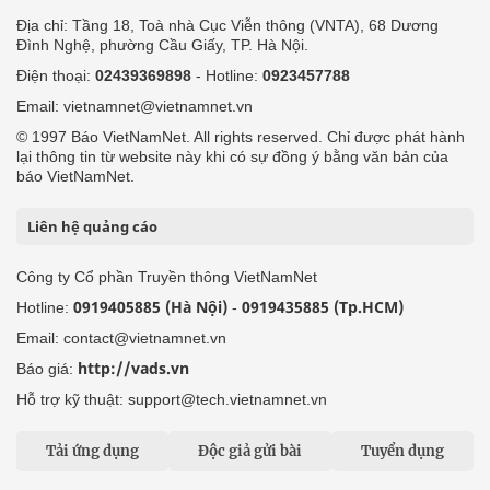
Địa chỉ: Tầng 18, Toà nhà Cục Viễn thông (VNTA), 68 Dương
Đình Nghệ, phường Cầu Giấy, TP. Hà Nội.
Điện thoại:
02439369898
- Hotline:
0923457788
Email: vietnamnet@vietnamnet.vn
© 1997 Báo VietNamNet. All rights reserved. Chỉ được phát hành
lại thông tin từ website này khi có sự đồng ý bằng văn bản của
báo VietNamNet.
Liên hệ quảng cáo
Công ty Cổ phần Truyền thông VietNamNet
0919405885 (Hà Nội)
0919435885 (Tp.HCM)
Hotline:
-
Email: contact@vietnamnet.vn
http://vads.vn
Báo giá:
Hỗ trợ kỹ thuật: support@tech.vietnamnet.vn
Tải ứng dụng
Độc giả gửi bài
Tuyển dụng