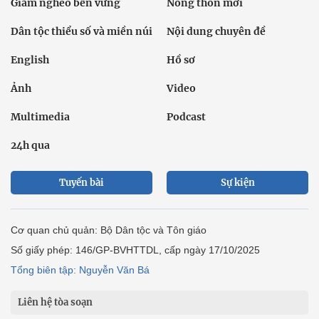
Giảm nghèo bền vững
Nông thôn mới
Dân tộc thiểu số và miền núi
Nội dung chuyên đề
English
Hồ sơ
Ảnh
Video
Multimedia
Podcast
24h qua
Tuyến bài
Sự kiện
Cơ quan chủ quản: Bộ Dân tộc và Tôn giáo
Số giấy phép: 146/GP-BVHTTDL, cấp ngày 17/10/2025
Tổng biên tập: Nguyễn Văn Bá
Liên hệ tòa soạn