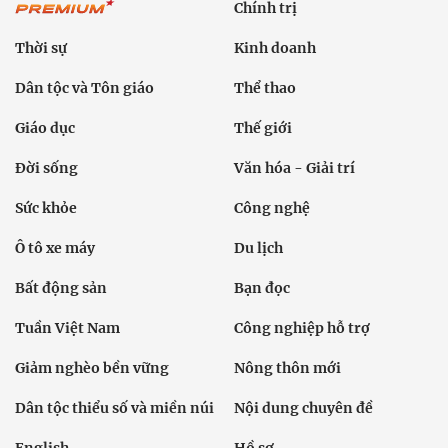
Chính trị
Thời sự
Kinh doanh
Dân tộc và Tôn giáo
Thể thao
Giáo dục
Thế giới
Đời sống
Văn hóa - Giải trí
Sức khỏe
Công nghệ
Ô tô xe máy
Du lịch
Bất động sản
Bạn đọc
Tuần Việt Nam
Công nghiệp hỗ trợ
Giảm nghèo bền vững
Nông thôn mới
Dân tộc thiểu số và miền núi
Nội dung chuyên đề