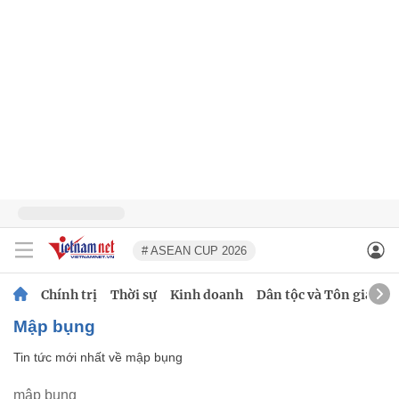
# ASEAN CUP 2026
Chính trị
Thời sự
Kinh doanh
Dân tộc và Tôn giáo
mập bụng
Tin tức mới nhất về
mập bụng
mập bụng