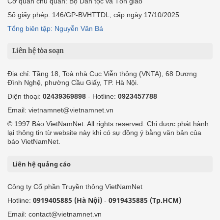
Cơ quan chủ quản: Bộ Dân tộc và Tôn giáo
Số giấy phép: 146/GP-BVHTTDL, cấp ngày 17/10/2025
Tổng biên tập: Nguyễn Văn Bá
Liên hệ tòa soạn
Địa chỉ: Tầng 18, Toà nhà Cục Viễn thông (VNTA), 68 Dương
Đình Nghệ, phường Cầu Giấy, TP. Hà Nội.
Điện thoại:
02439369898
- Hotline:
0923457788
Email: vietnamnet@vietnamnet.vn
© 1997 Báo VietNamNet. All rights reserved. Chỉ được phát hành
lại thông tin từ website này khi có sự đồng ý bằng văn bản của
báo VietNamNet.
Liên hệ quảng cáo
Công ty Cổ phần Truyền thông VietNamNet
0919405885 (Hà Nội)
0919435885 (Tp.HCM)
Hotline:
-
Email: contact@vietnamnet.vn