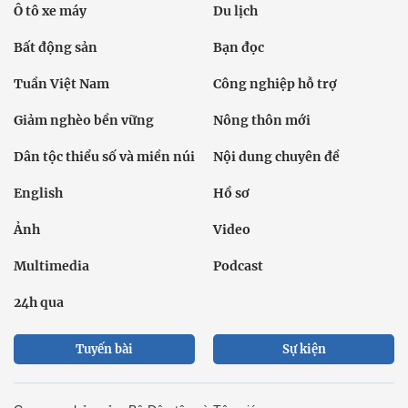
Ô tô xe máy
Du lịch
Bất động sản
Bạn đọc
Tuần Việt Nam
Công nghiệp hỗ trợ
Giảm nghèo bền vững
Nông thôn mới
Dân tộc thiểu số và miền núi
Nội dung chuyên đề
English
Hồ sơ
Ảnh
Video
Multimedia
Podcast
24h qua
Tuyến bài
Sự kiện