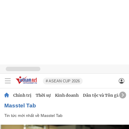
# ASEAN CUP 2026
Chính trị
Thời sự
Kinh doanh
Dân tộc và Tôn giáo
Masstel Tab
Tin tức mới nhất về
Masstel Tab