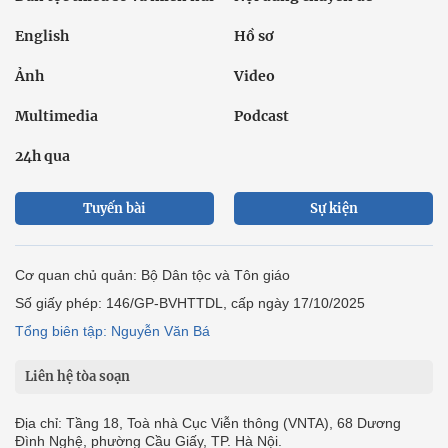
English
Hồ sơ
Ảnh
Video
Multimedia
Podcast
24h qua
Tuyến bài
Sự kiện
Cơ quan chủ quản: Bộ Dân tộc và Tôn giáo
Số giấy phép: 146/GP-BVHTTDL, cấp ngày 17/10/2025
Tổng biên tập: Nguyễn Văn Bá
Liên hệ tòa soạn
Địa chỉ: Tầng 18, Toà nhà Cục Viễn thông (VNTA), 68 Dương
Đình Nghệ, phường Cầu Giấy, TP. Hà Nội.