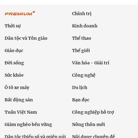
Chính trị
Thời sự
Kinh doanh
Dân tộc và Tôn giáo
Thể thao
Giáo dục
Thế giới
Đời sống
Văn hóa - Giải trí
Sức khỏe
Công nghệ
Ô tô xe máy
Du lịch
Bất động sản
Bạn đọc
Tuần Việt Nam
Công nghiệp hỗ trợ
Giảm nghèo bền vững
Nông thôn mới
Dân tộc thiểu số và miền núi
Nội dung chuyên đề