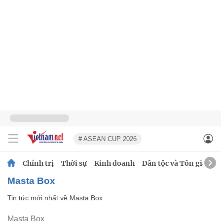
# ASEAN CUP 2026
Chính trị
Thời sự
Kinh doanh
Dân tộc và Tôn giáo
Masta Box
Tin tức mới nhất về
Masta Box
Masta Box