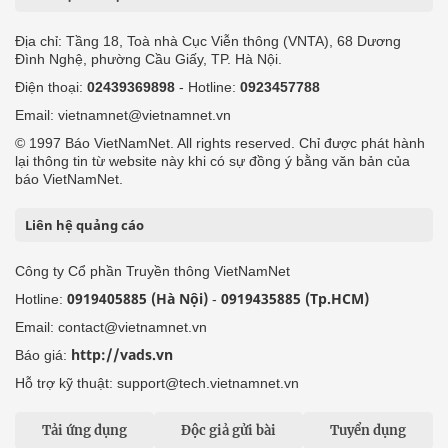
Địa chỉ: Tầng 18, Toà nhà Cục Viễn thông (VNTA), 68 Dương
Đình Nghệ, phường Cầu Giấy, TP. Hà Nội.
Điện thoại:
02439369898
- Hotline:
0923457788
Email: vietnamnet@vietnamnet.vn
© 1997 Báo VietNamNet. All rights reserved. Chỉ được phát hành
lại thông tin từ website này khi có sự đồng ý bằng văn bản của
báo VietNamNet.
Liên hệ quảng cáo
Công ty Cổ phần Truyền thông VietNamNet
0919405885 (Hà Nội)
0919435885 (Tp.HCM)
Hotline:
-
Email: contact@vietnamnet.vn
http://vads.vn
Báo giá:
Hỗ trợ kỹ thuật: support@tech.vietnamnet.vn
Tải ứng dụng
Độc giả gửi bài
Tuyển dụng