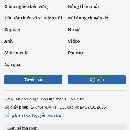
Giảm nghèo bền vững
Nông thôn mới
Dân tộc thiểu số và miền núi
Nội dung chuyên đề
English
Hồ sơ
Ảnh
Video
Multimedia
Podcast
24h qua
Tuyến bài
Sự kiện
Cơ quan chủ quản: Bộ Dân tộc và Tôn giáo
Số giấy phép: 146/GP-BVHTTDL, cấp ngày 17/10/2025
Tổng biên tập: Nguyễn Văn Bá
Liên hệ tòa soạn