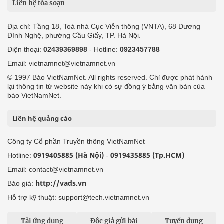
Liên hệ tòa soạn
Địa chỉ: Tầng 18, Toà nhà Cục Viễn thông (VNTA), 68 Dương
Đình Nghệ, phường Cầu Giấy, TP. Hà Nội.
Điện thoại:
02439369898
- Hotline:
0923457788
Email: vietnamnet@vietnamnet.vn
© 1997 Báo VietNamNet. All rights reserved. Chỉ được phát hành
lại thông tin từ website này khi có sự đồng ý bằng văn bản của
báo VietNamNet.
Liên hệ quảng cáo
Công ty Cổ phần Truyền thông VietNamNet
0919405885 (Hà Nội)
0919435885 (Tp.HCM)
Hotline:
-
Email: contact@vietnamnet.vn
http://vads.vn
Báo giá:
Hỗ trợ kỹ thuật: support@tech.vietnamnet.vn
Tải ứng dụng
Độc giả gửi bài
Tuyển dụng