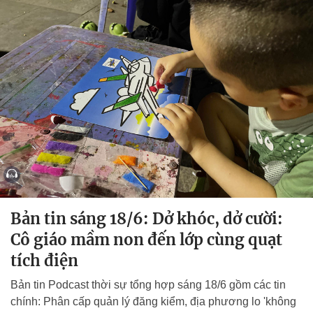
Bản tin sáng 18/6: Dở khóc, dở cười:
Cô giáo mầm non đến lớp cùng quạt
tích điện
Bản tin Podcast thời sự tổng hợp sáng 18/6 gồm các tin
chính: Phân cấp quản lý đăng kiểm, địa phương lo 'không