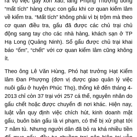
ra vụ việc gây xôn xao, làng Phụng Thượng bỗng
“mất tích” hàng chục con gấu khi cơ quan kiểm lâm
về kiểm tra. “Mất tích” không phải vì bị trộm mà theo
cơ quan điều tra, gấu đã được các chủ trại chủ
động sang tay cho các nhà hàng, khách sạn ở TP
Hạ Long (Quảng Ninh). Số gấu được chủ trại khai
báo “ốm”, “chết” với cơ quan kiểm lâm cũng không
ít.
Theo ông Lê Văn Hùng, Phó hạt trưởng Hạt Kiểm
lâm Đan Phượng (đơn vị được giao quản lý việc
nuôi gấu ở huyện Phúc Thọ), thống kê đến tháng 4-
2013 chỉ còn 37 trại với 257 cá thể, nguyên nhân do
gấu chết hoặc được chuyển đi nơi khác. Hiện nay,
luật vẫn quy định việc chích hút, kinh doanh mật
gấu, buôn bán gấu là vi phạm, có thể bị xử phạt tới
7 năm tù. Nhưng người dân đã bỏ ra khá nhiều tiền