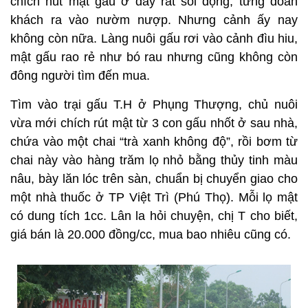
chích hút mật gấu ở đây rất sôi động, từng đoàn
khách ra vào nườm nượp. Nhưng cảnh ấy nay
không còn nữa. Làng nuôi gấu rơi vào cảnh đìu hiu,
mật gấu rao rẻ như bó rau nhưng cũng không còn
đông người tìm đến mua.
Tìm vào trại gấu T.H ở Phụng Thượng, chủ nuôi
vừa mới chích rút mật từ 3 con gấu nhốt ở sau nhà,
chứa vào một chai “trà xanh không độ”, rồi bơm từ
chai này vào hàng trăm lọ nhỏ bằng thủy tinh màu
nâu, bày lăn lóc trên sàn, chuẩn bị chuyển giao cho
một nhà thuốc ở TP Việt Trì (Phú Thọ). Mỗi lọ mật
có dung tích 1cc. Lân la hỏi chuyện, chị T cho biết,
giá bán là 20.000 đồng/cc, mua bao nhiêu cũng có.