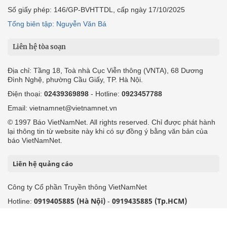
Số giấy phép: 146/GP-BVHTTDL, cấp ngày 17/10/2025
Tổng biên tập: Nguyễn Văn Bá
Liên hệ tòa soạn
Địa chỉ: Tầng 18, Toà nhà Cục Viễn thông (VNTA), 68 Dương
Đình Nghệ, phường Cầu Giấy, TP. Hà Nội.
Điện thoại:
02439369898
- Hotline:
0923457788
Email: vietnamnet@vietnamnet.vn
© 1997 Báo VietNamNet. All rights reserved. Chỉ được phát hành
lại thông tin từ website này khi có sự đồng ý bằng văn bản của
báo VietNamNet.
Liên hệ quảng cáo
Công ty Cổ phần Truyền thông VietNamNet
0919405885 (Hà Nội)
0919435885 (Tp.HCM)
Hotline:
-
Email: contact@vietnamnet.vn