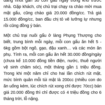
đang nhốt gần 30 con gấu ngay trong kho trước
nhà. Gặp khách, chị chủ trại chạy ra chào mời mua
mật gấu, cũng chào giá 20.000 đồng/cc. Trả giá
15.000 đồng/cc, ban đầu chị tỏ vẽ lưỡng lự nhưng
rồi cũng đồng ý bán.
Một chủ trại nuôi gấu ở làng Phụng Thượng cho
biết, trung bình mỗi ngày, mỗi con gấu ăn hết 5 -
6kg gồm bột ngô, gạo, đậu xanh… và các món ăn
phụ. Tính ra, mỗi con gấu ăn hết 30.000 đồng/ngày
(chưa kể 10.000 đồng tiền điện, nước, thuê người
vệ sinh chăm sóc), một tháng gần 1 triệu đồng.
Trong khi một năm chỉ cho hai lần chích rút mật,
mức bình quân mỗi túi mật là 200cc (nhiều con do
ăn uống kém, lúc chích rút xong chỉ được 70cc) bán
giá 20.000 đồng thì chỉ được có 4 triệu đồng cho 6
tháng trời, lỗ nặng.