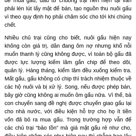
để mua gấu, đầu tư chuồng trại nên hiện tại vẫn
phải lén lút lấy mật để bán, tạo nguồn thu nuôi gấu
vì theo quy định họ phải chăm sóc cho tới khi chúng
chết.
Nhiều chủ trại cũng cho biết, nuôi gấu hiện nay
không còn giá trị, dân đang ôm nợ nhưng khổ nỗi
muốn thanh lý cũng không được, vì toàn bộ gấu đã
được lực lượng kiểm lâm gắn chip để theo dõi,
quản lý. Hàng tháng, kiểm lâm đều xuống kiểm tra.
Mất gấu, gấu không có chip thì trách nhiệm thuộc về
các hộ nuôi và bị xử lý. Song, nếu được phép bán,
bây giờ cũng không ai muốn ôm gấu nữa. Vì thế, bà
con chuyển sang đề nghị được chuyển giao gấu lại
cho nhà nước, với điều kiện hỗ trợ cho họ ít tiền
vốn đã bỏ ra mua gấu. Trong trường hợp vẫn để
các chủ trại “bảo tồn” mà giá mật gấu rẻ như cho,