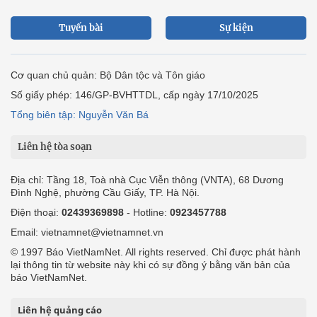
Tuyến bài
Sự kiện
Cơ quan chủ quản: Bộ Dân tộc và Tôn giáo
Số giấy phép: 146/GP-BVHTTDL, cấp ngày 17/10/2025
Tổng biên tập: Nguyễn Văn Bá
Liên hệ tòa soạn
Địa chỉ: Tầng 18, Toà nhà Cục Viễn thông (VNTA), 68 Dương
Đình Nghệ, phường Cầu Giấy, TP. Hà Nội.
Điện thoại:
02439369898
- Hotline:
0923457788
Email: vietnamnet@vietnamnet.vn
© 1997 Báo VietNamNet. All rights reserved. Chỉ được phát hành
lại thông tin từ website này khi có sự đồng ý bằng văn bản của
báo VietNamNet.
Liên hệ quảng cáo