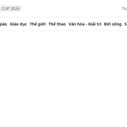
 CUP 2026
Tu
giáo
Giáo dục
Thế giới
Thể thao
Văn hóa - Giải trí
Đời sống
S