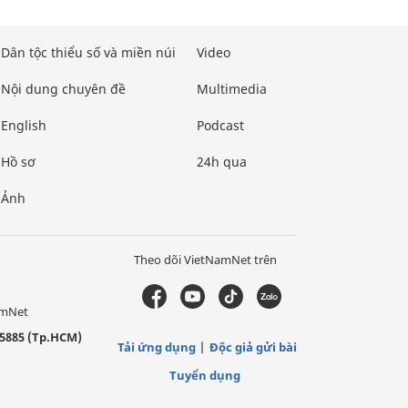
Dân tộc thiểu số và miền núi
Video
Nội dung chuyên đề
Multimedia
English
Podcast
Hồ sơ
24h qua
Ảnh
Theo dõi VietNamNet trên
amNet
5885 (Tp.HCM)
Tải ứng dụng
Độc giả gửi bài
Tuyển dụng