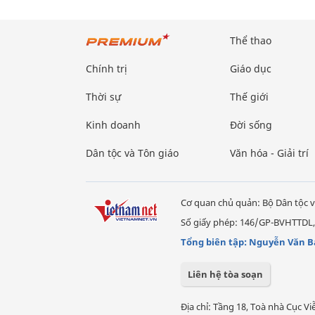
Thể thao
Chính trị
Giáo dục
Thời sự
Thế giới
Kinh doanh
Đời sống
Dân tộc và Tôn giáo
Văn hóa - Giải trí
Cơ quan chủ quản: Bộ Dân tộc v
Số giấy phép: 146/GP-BVHTTDL,
Tổng biên tập: Nguyễn Văn B
Liên hệ tòa soạn
Địa chỉ: Tầng 18, Toà nhà Cục 