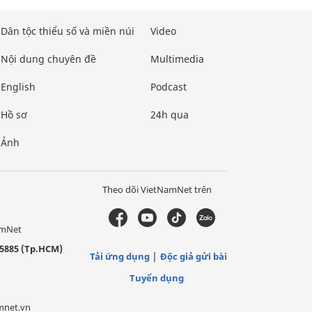
Dân tộc thiểu số và miền núi
Video
Nội dung chuyên đề
Multimedia
English
Podcast
Hồ sơ
24h qua
Ảnh
Theo dõi VietNamNet trên
amNet
5885 (Tp.HCM)
Tải ứng dụng
Độc giả gửi bài
Tuyển dụng
mnet.vn