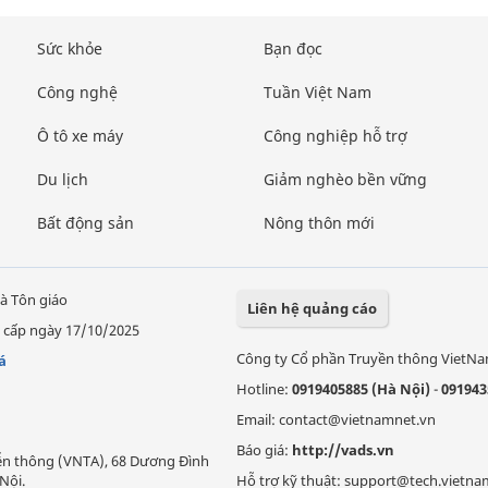
Sức khỏe
Bạn đọc
Công nghệ
Tuần Việt Nam
Ô tô xe máy
Công nghiệp hỗ trợ
Du lịch
Giảm nghèo bền vững
Bất động sản
Nông thôn mới
à Tôn giáo
Liên hệ quảng cáo
 cấp ngày 17/10/2025
Công ty Cổ phần Truyền thông VietN
á
Hotline:
0919405885 (Hà Nội)
-
091943
Email: contact@vietnamnet.vn
Báo giá:
http://vads.vn
Viễn thông (VNTA), 68 Dương Đình
Nội.
Hỗ trợ kỹ thuật: support@tech.vietna