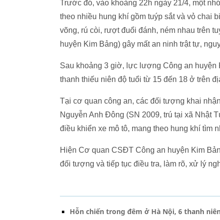
Trước đó, vào khoảng 22h ngày 21/4, một nh
theo nhiều hung khí gồm tuýp sắt và vỏ chai b
võng, rú còi, rượt đuổi đánh, ném nhau trên 
huyện Kim Bảng) gây mất an ninh trật tự, ngu
Sau khoảng 3 giờ, lực lượng Công an huyện Kim
thanh thiếu niên độ tuổi từ 15 đến 18 ở trên đị
Tại cơ quan công an, các đối tượng khai nhậ
Nguyễn Anh Đông (SN 2009, trú tại xã Nhật T
điều khiển xe mô tô, mang theo hung khí tìm n
Hiện Cơ quan CSĐT Công an huyện Kim Bảng 
đối tượng và tiếp tục điều tra, làm rõ, xử lý 
Hỗn chiến trong đêm ở Hà Nội, 6 thanh niên 