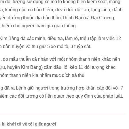
óm đối tượng sử dụng xe mô tô không biển kiểm soát, mang
ia, không đội mũ bảo hiểm, đi với tốc độ cao, lạng lách, đánh
tuyến đường thuộc địa bàn thôn Thịnh Đại (xã Đại Cương,
y hiểm cho người tham gia giao thông.
 Bảng đã xác minh, điều tra, làm rõ, triệu tập làm việc 12
a bàn huyện và thu giữ 5 xe mô tô, 3 tuýp sắt.
n, do mâu thuẫn cá nhân với một nhóm thanh niên khác nên
ựu, huyện Kim Bảng) cầm đầu, lôi kéo 11 đối tượng khác
hóm thanh niên kia nhằm mục đích trả thù.
đã ra Lệnh giữ người trong trường hợp khẩn cấp đối với 7
nghiêm các đối tượng có liên quan theo quy định của pháp luật.
bị khởi tố về tội giết người