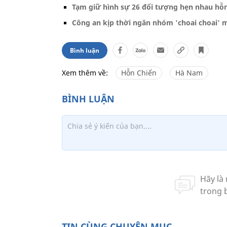
Tạm giữ hình sự 26 đối tượng hẹn nhau hỗ
Công an kịp thời ngăn nhóm 'choai choai'
Bình luận
Xem thêm về:
Hỗn Chiến
Hà Nam
TIN CÙNG CHUYÊN MỤC