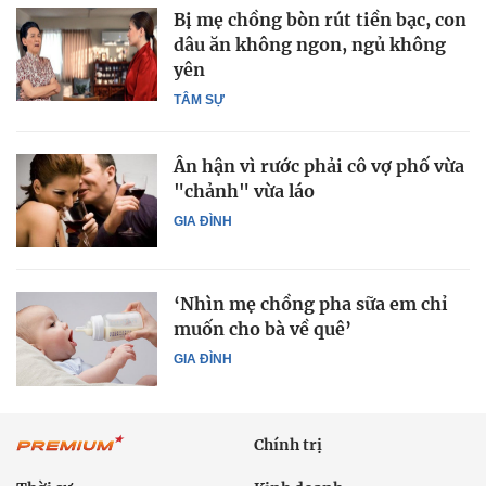
Bị mẹ chồng bòn rút tiền bạc, con
dâu ăn không ngon, ngủ không
yên
TÂM SỰ
Ân hận vì rước phải cô vợ phố vừa
"chảnh" vừa láo
GIA ĐÌNH
‘Nhìn mẹ chồng pha sữa em chỉ
muốn cho bà về quê’
GIA ĐÌNH
Chính trị