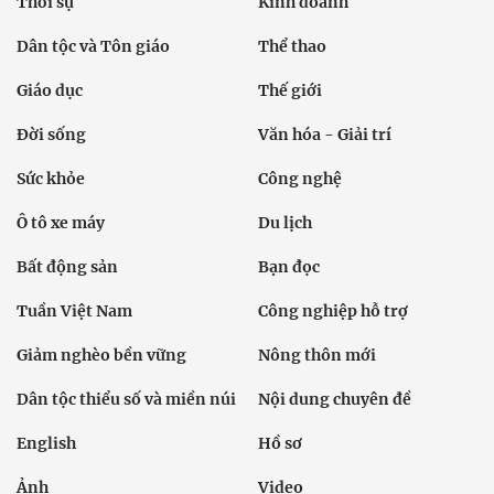
Thời sự
Kinh doanh
Dân tộc và Tôn giáo
Thể thao
Giáo dục
Thế giới
Đời sống
Văn hóa - Giải trí
Sức khỏe
Công nghệ
Ô tô xe máy
Du lịch
Bất động sản
Bạn đọc
Tuần Việt Nam
Công nghiệp hỗ trợ
Giảm nghèo bền vững
Nông thôn mới
Dân tộc thiểu số và miền núi
Nội dung chuyên đề
English
Hồ sơ
Ảnh
Video