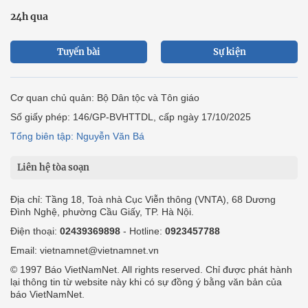
24h qua
Tuyến bài
Sự kiện
Cơ quan chủ quản: Bộ Dân tộc và Tôn giáo
Số giấy phép: 146/GP-BVHTTDL, cấp ngày 17/10/2025
Tổng biên tập: Nguyễn Văn Bá
Liên hệ tòa soạn
Địa chỉ: Tầng 18, Toà nhà Cục Viễn thông (VNTA), 68 Dương
Đình Nghệ, phường Cầu Giấy, TP. Hà Nội.
Điện thoại:
02439369898
- Hotline:
0923457788
Email: vietnamnet@vietnamnet.vn
© 1997 Báo VietNamNet. All rights reserved. Chỉ được phát hành
lại thông tin từ website này khi có sự đồng ý bằng văn bản của
báo VietNamNet.