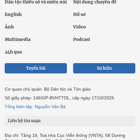
Dân tộc thiểu số và miền núi
Nội dung chuyên đề
English
Hồ sơ
Ảnh
Video
Multimedia
Podcast
24h qua
Tuyến bài
Sự kiện
Cơ quan chủ quản: Bộ Dân tộc và Tôn giáo
Số giấy phép: 146/GP-BVHTTDL, cấp ngày 17/10/2025
Tổng biên tập: Nguyễn Văn Bá
Liên hệ tòa soạn
Địa chỉ: Tầng 18, Toà nhà Cục Viễn thông (VNTA), 68 Dương