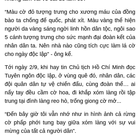
“Màu cờ đỏ tượng trưng cho xương máu của đồng
bào ta chống đế quốc, phát xít. Màu vàng thể hiện
người da vàng sáng ngời linh hồn dân tộc, ngôi sao
5 cánh tượng trưng cho sức mạnh đại đoàn kết của
nhân dân ta. Nên nhà nào cũng tích cực làm lá cờ
cho ngày độc lập” - ông kể.
Tới ngày 2/9, khi hay tin Chủ tịch Hồ Chí Minh đọc
Tuyên ngôn độc lập, ở vùng quê đó, nhân dân, các
đội quân dân tự vệ chiến đấu, cùng đoàn thể… ai
nấy tay đều cầm cờ hoa, đi khắp xóm làng rồi tập
trung tại đình làng reo hò, trống giong cờ mở...
“Đến bây giờ tôi vẫn nhớ như in hình ảnh cả rừng
cờ phấp phới tung bay giữa xóm làng với sự vui
mừng của tất cả người dân”.