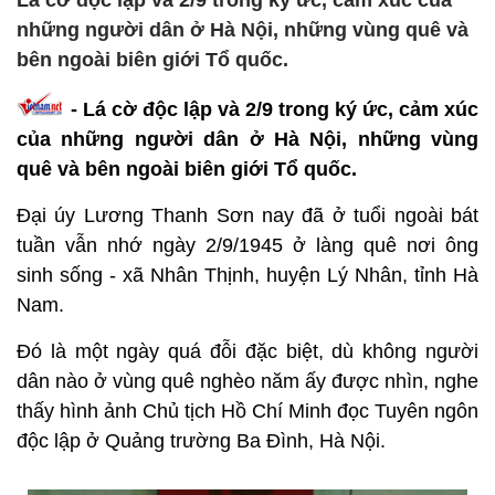
Lá cờ độc lập và 2/9 trong ký ức, cảm xúc của
những người dân ở Hà Nội, những vùng quê và
bên ngoài biên giới Tổ quốc.
- Lá cờ độc lập và 2/9 trong ký ức, cảm xúc
của những người dân ở Hà Nội, những vùng
quê và bên ngoài biên giới Tổ quốc.
Đại úy Lương Thanh Sơn nay đã ở tuổi ngoài bát
tuần vẫn nhớ ngày 2/9/1945 ở làng quê nơi ông
sinh sống - xã Nhân Thịnh, huyện Lý Nhân, tỉnh Hà
Nam.
Đó là một ngày quá đỗi đặc biệt, dù không người
dân nào ở vùng quê nghèo năm ấy được nhìn, nghe
thấy hình ảnh Chủ tịch Hồ Chí Minh đọc Tuyên ngôn
độc lập ở Quảng trường Ba Đình, Hà Nội.