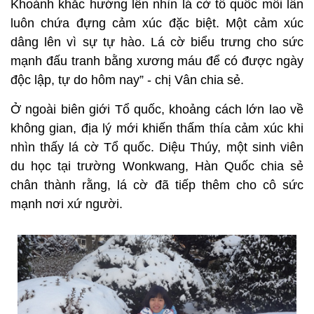
Khoảnh khắc hướng lên nhìn lá cờ tổ quốc mỗi lần
luôn chứa đựng cảm xúc đặc biệt. Một cảm xúc
dâng lên vì sự tự hào. Lá cờ biểu trưng cho sức
mạnh đấu tranh bằng xương máu để có được ngày
độc lập, tự do hôm nay” - chị Vân chia sẻ.
Ở ngoài biên giới Tổ quốc, khoảng cách lớn lao về
không gian, địa lý mới khiến thấm thía cảm xúc khi
nhìn thấy lá cờ Tổ quốc. Diệu Thúy, một sinh viên
du học tại trường Wonkwang, Hàn Quốc chia sẻ
chân thành rằng, lá cờ đã tiếp thêm cho cô sức
mạnh nơi xứ người.