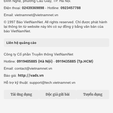
Đình Nghệ, phường Cầu Giấy, TP. Hà Nội.
Điện thoại:
02439369898
- Hotline:
0923457788
Email: vietnamnet@vietnamnet.vn
© 1997 Báo VietNamNet. All rights reserved. Chỉ được phát hành
lại thông tin từ website này khi có sự đồng ý bằng văn bản của
báo VietNamNet.
Liên hệ quảng cáo
Công ty Cổ phần Truyền thông VietNamNet
0919405885 (Hà Nội)
0919435885 (Tp.HCM)
Hotline:
-
Email: contact@vietnamnet.vn
http://vads.vn
Báo giá:
Hỗ trợ kỹ thuật: support@tech.vietnamnet.vn
Tải ứng dụng
Độc giả gửi bài
Tuyển dụng