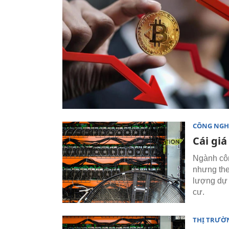
CÔNG NGH
Cái giá
Ngành côn
nhưng the
lượng dự 
cư.
THỊ TRƯỜ