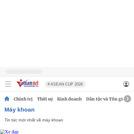
# ASEAN CUP 2026
Chính trị
Thời sự
Kinh doanh
Dân tộc và Tôn giáo
máy khoan
Tin tức mới nhất về
máy khoan