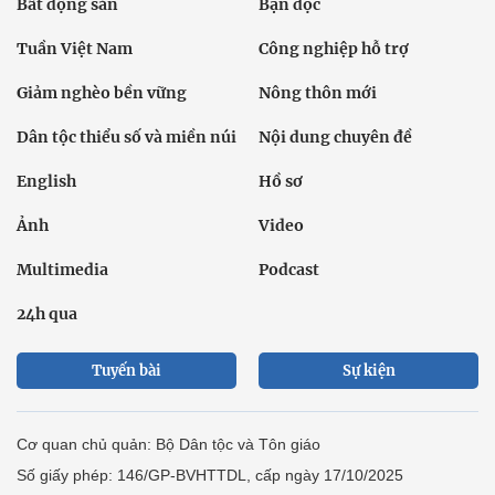
Bất động sản
Bạn đọc
Tuần Việt Nam
Công nghiệp hỗ trợ
Giảm nghèo bền vững
Nông thôn mới
Dân tộc thiểu số và miền núi
Nội dung chuyên đề
English
Hồ sơ
Ảnh
Video
Multimedia
Podcast
24h qua
Tuyến bài
Sự kiện
Cơ quan chủ quản: Bộ Dân tộc và Tôn giáo
Số giấy phép: 146/GP-BVHTTDL, cấp ngày 17/10/2025