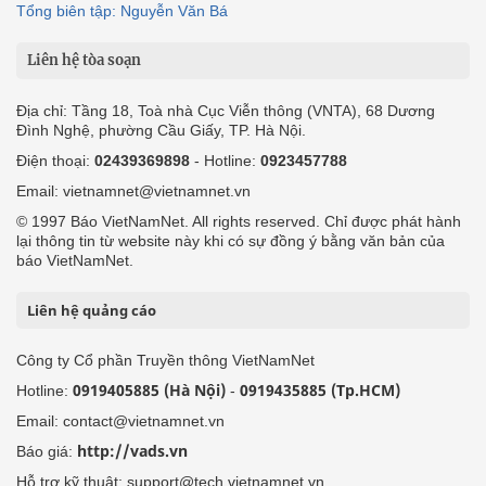
Tổng biên tập: Nguyễn Văn Bá
Liên hệ tòa soạn
Địa chỉ: Tầng 18, Toà nhà Cục Viễn thông (VNTA), 68 Dương
Đình Nghệ, phường Cầu Giấy, TP. Hà Nội.
Điện thoại:
02439369898
- Hotline:
0923457788
Email: vietnamnet@vietnamnet.vn
© 1997 Báo VietNamNet. All rights reserved. Chỉ được phát hành
lại thông tin từ website này khi có sự đồng ý bằng văn bản của
báo VietNamNet.
Liên hệ quảng cáo
Công ty Cổ phần Truyền thông VietNamNet
0919405885 (Hà Nội)
0919435885 (Tp.HCM)
Hotline:
-
Email: contact@vietnamnet.vn
http://vads.vn
Báo giá:
Hỗ trợ kỹ thuật: support@tech.vietnamnet.vn