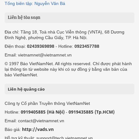
Tổng biên tập: Nguyễn Văn Bá
Liên hệ tòa soạn
Địa chỉ: Tầng 18, Toà nhà Cục Viễn thông (VNTA), 68 Dương
Đình Nghệ, phường Cầu Giấy, TP. Hà Nội.
Điện thoại:
02439369898
- Hotline:
0923457788
Email: vietnamnet@vietnamnet.vn
© 1997 Báo VietNamNet. All rights reserved. Chỉ được phát hành
lại thông tin từ website này khi có sự đồng ý bằng văn bản của
báo VietNamNet.
Liên hệ quảng cáo
Công ty Cổ phần Truyền thông VietNamNet
0919405885 (Hà Nội)
0919435885 (Tp.HCM)
Hotline:
-
Email: contact@vietnamnet.vn
http://vads.vn
Báo giá:
Hỗ trợ kỹ thuật: support@tech.vietnamnet.vn