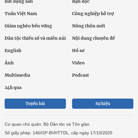
Bất động sản
Bạn đọc
Tuần Việt Nam
Công nghiệp hỗ trợ
Giảm nghèo bền vững
Nông thôn mới
Dân tộc thiểu số và miền núi
Nội dung chuyên đề
English
Hồ sơ
Ảnh
Video
Multimedia
Podcast
24h qua
Tuyến bài
Sự kiện
Cơ quan chủ quản: Bộ Dân tộc và Tôn giáo
Số giấy phép: 146/GP-BVHTTDL, cấp ngày 17/10/2025