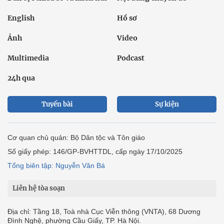
English
Hồ sơ
Ảnh
Video
Multimedia
Podcast
24h qua
Tuyến bài
Sự kiện
Cơ quan chủ quản: Bộ Dân tộc và Tôn giáo
Số giấy phép: 146/GP-BVHTTDL, cấp ngày 17/10/2025
Tổng biên tập: Nguyễn Văn Bá
Liên hệ tòa soạn
Địa chỉ: Tầng 18, Toà nhà Cục Viễn thông (VNTA), 68 Dương
Đình Nghệ, phường Cầu Giấy, TP. Hà Nội.