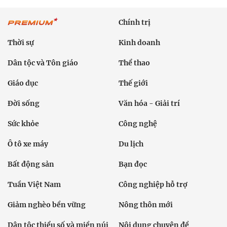
Chính trị
Thời sự
Kinh doanh
Dân tộc và Tôn giáo
Thể thao
Giáo dục
Thế giới
Đời sống
Văn hóa - Giải trí
Sức khỏe
Công nghệ
Ô tô xe máy
Du lịch
Bất động sản
Bạn đọc
Tuần Việt Nam
Công nghiệp hỗ trợ
Giảm nghèo bền vững
Nông thôn mới
Dân tộc thiểu số và miền núi
Nội dung chuyên đề