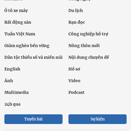
Ô tô xe máy
Du lịch
Bất động sản
Bạn đọc
Tuần Việt Nam
Công nghiệp hỗ trợ
Giảm nghèo bền vững
Nông thôn mới
Dân tộc thiểu số và miền núi
Nội dung chuyên đề
English
Hồ sơ
Ảnh
Video
Multimedia
Podcast
24h qua
Tuyến bài
Sự kiện