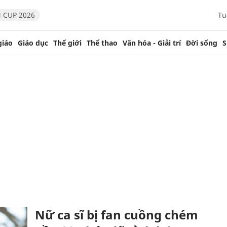
 CUP 2026
Tu
giáo
Giáo dục
Thế giới
Thể thao
Văn hóa - Giải trí
Đời sống
S
Nữ ca sĩ bị fan cuồng chém