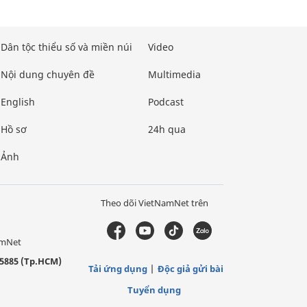
Dân tộc thiểu số và miền núi
Video
Nội dung chuyên đề
Multimedia
English
Podcast
Hồ sơ
24h qua
Ảnh
Theo dõi VietNamNet trên
amNet
5885 (Tp.HCM)
Tải ứng dụng
Độc giả gửi bài
Tuyển dụng