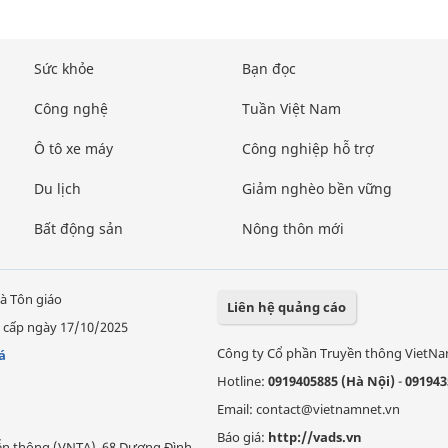
Sức khỏe
Bạn đọc
Công nghệ
Tuần Việt Nam
Ô tô xe máy
Công nghiệp hỗ trợ
Du lịch
Giảm nghèo bền vững
Bất động sản
Nông thôn mới
à Tôn giáo
Liên hệ quảng cáo
 cấp ngày 17/10/2025
Công ty Cổ phần Truyền thông VietN
á
Hotline:
0919405885 (Hà Nội)
-
091943
Email: contact@vietnamnet.vn
Báo giá:
http://vads.vn
Viễn thông (VNTA), 68 Dương Đình