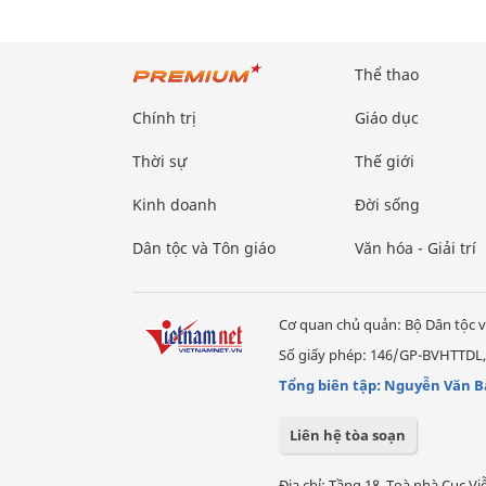
Thể thao
Chính trị
Giáo dục
Thời sự
Thế giới
Kinh doanh
Đời sống
Dân tộc và Tôn giáo
Văn hóa - Giải trí
Cơ quan chủ quản: Bộ Dân tộc v
Số giấy phép: 146/GP-BVHTTDL,
Tổng biên tập: Nguyễn Văn B
Liên hệ tòa soạn
Địa chỉ: Tầng 18, Toà nhà Cục 