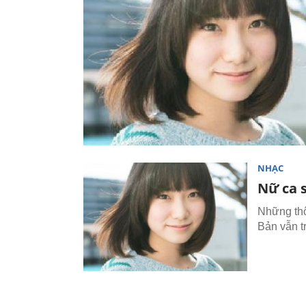
NHẠC
Nữ ca 
Những thô
Bản vẫn t