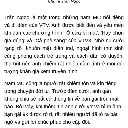
Chú rể Trần Ngọc
Trần Ngọc là một trong những nam MC nổi tiếng
và
dí dỏm của VTV. Anh được biết đến và yêu mến
khi dẫn các chương trình:
'Ô cửa bí mật', 'Hãy chọn
giá đúng' và "Cà phê sáng" của VTV3. Nhờ nụ cười
rạng rỡ, khuôn mặt điển trai, ngoại hình thư sinh
cùng phong cách trẻ trung và cách dẫn có duyên,
thu hút nên anh chiếm rất nhiều cảm tình ở mọi đối
tượng khán giả xem truyền hình.
Nam MC cũng là người rất khiêm tốn và kín tiếng
trong chuyện đời tư.
Trước đám cưới, anh gần
không chia sẻ bất cứ thông tin về bạn gái trên mặt
báo. Bởi vậy,
khi thông tin anh cưới vợ và hình ảnh
bạn gái 9x được rò rỉ, rất nhiều người đã tỏ ra bất
ngờ và gửi lời chúc phúc cho cặp đôi.