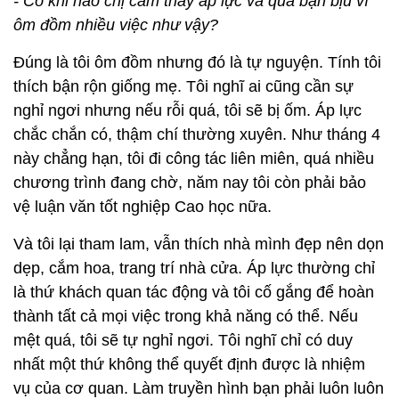
- Có khi nào chị cảm thấy áp lực và quá bận bịu vì
ôm đồm nhiều việc như vậy?
Đúng là tôi ôm đồm nhưng đó là tự nguyện. Tính tôi
thích bận rộn giống mẹ. Tôi nghĩ ai cũng cần sự
nghỉ ngơi nhưng nếu rỗi quá, tôi sẽ bị ốm. Áp lực
chắc chắn có, thậm chí thường xuyên. Như tháng 4
này chẳng hạn, tôi đi công tác liên miên, quá nhiều
chương trình đang chờ, năm nay tôi còn phải bảo
vệ luận văn tốt nghiệp Cao học nữa.
Và tôi lại tham lam, vẫn thích nhà mình đẹp nên dọn
dẹp, cắm hoa, trang trí nhà cửa. Áp lực thường chỉ
là thứ khách quan tác động và tôi cố gắng để hoàn
thành tất cả mọi việc trong khả năng có thể. Nếu
mệt quá, tôi sẽ tự nghỉ ngơi. Tôi nghĩ chỉ có duy
nhất một thứ không thể quyết định được là nhiệm
vụ của cơ quan. Làm truyền hình bạn phải luôn luôn