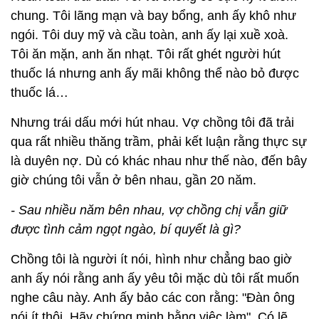
chung. Tôi lãng mạn và bay bổng, anh ấy khô như
ngói. Tôi duy mỹ và cầu toàn, anh ấy lại xuề xoà.
Tôi ăn mặn, anh ăn nhạt. Tôi rất ghét người hút
thuốc lá nhưng anh ấy mãi không thể nào bỏ được
thuốc lá…
Nhưng trái dấu mới hút nhau. Vợ chồng tôi đã trải
qua rất nhiều thăng trầm, phải kết luận rằng thực sự
là duyên nợ. Dù có khác nhau như thế nào, đến bây
giờ chúng tôi vẫn ở bên nhau, gần 20 năm.
- Sau nhiều năm bên nhau, vợ chồng chị vẫn giữ
được tình cảm ngọt ngào, bí quyết là gì?
Chồng tôi là người ít nói, hình như chẳng bao giờ
anh ấy nói rằng anh ấy yêu tôi mặc dù tôi rất muốn
nghe câu này. Anh ấy bảo các con rằng: "Đàn ông
nói ít thôi. Hãy chứng minh bằng việc làm". Có lẽ