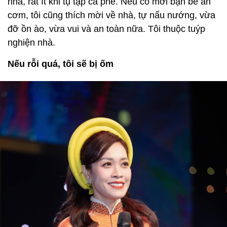
nhà, rất ít khi tụ tập cà phê. Nếu có mời bạn bè ăn
cơm, tôi cũng thích mời về nhà, tự nấu nướng, vừa
đỡ ồn ào, vừa vui và an toàn nữa. Tôi thuộc tuýp
nghiện nhà.
Nếu rỗi quá, tôi sẽ bị ốm