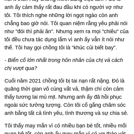
anh ấy cảm thấy rất đau đầu khi có người vợ như
tôi. Tôi thích nghe những lời ngọt ngào còn anh
chẳng bao giờ nói. Tôi quan niệm rằng yêu phải nói
như "đói thì phải ăn". Nhưng xem ra mọi "chiêu" của
tôi đều chưa tác dụng lắm vì anh ấy vẫn ít nói như
thế. Tôi hay gọi chồng tôi là “khúc củi biết bay”.
- Biến cố lớn nhất trong hôn nhân của chị và cách
chị vượt qua?
Cuối năm 2021 chồng tôi bị tai nạn rất nặng. Đó là
quãng thời gian vô cùng vất vả, thậm chí còn cảm
thấy tương lai mù mịt. Nhưng anh ấy đã hồi phục
ngoài sức tưởng tượng. Còn tôi cố gắng chăm sóc
anh bằng tất cả tình yêu, tình thương và sự chia sẻ.
Tôi thấy may mắn vì có nhiều bạn bè tốt, nhiều mối
quan hệ tốt, còn anh ấy may mắn vì có vợ tháo vát,