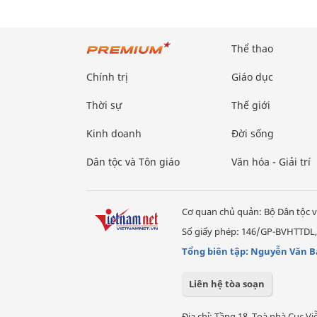
Thể thao
Chính trị
Giáo dục
Thời sự
Thế giới
Kinh doanh
Đời sống
Dân tộc và Tôn giáo
Văn hóa - Giải trí
Cơ quan chủ quản: Bộ Dân tộc v
Số giấy phép: 146/GP-BVHTTDL,
Tổng biên tập: Nguyễn Văn B
Liên hệ tòa soạn
Địa chỉ: Tầng 18, Toà nhà Cục 