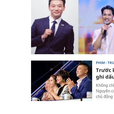
PHIM - TR
Trước 
ghi dấ
Không chỉ
Nguyện cò
chủ động 