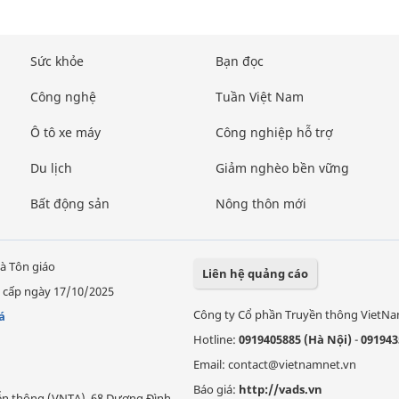
Sức khỏe
Bạn đọc
Công nghệ
Tuần Việt Nam
Ô tô xe máy
Công nghiệp hỗ trợ
Du lịch
Giảm nghèo bền vững
Bất động sản
Nông thôn mới
à Tôn giáo
Liên hệ quảng cáo
 cấp ngày 17/10/2025
Công ty Cổ phần Truyền thông VietN
á
Hotline:
0919405885 (Hà Nội)
-
091943
Email: contact@vietnamnet.vn
Báo giá:
http://vads.vn
Viễn thông (VNTA), 68 Dương Đình