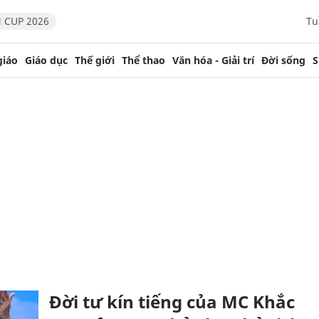
 CUP 2026
Tu
giáo
Giáo dục
Thế giới
Thể thao
Văn hóa - Giải trí
Đời sống
S
Đời tư kín tiếng của MC Khắc