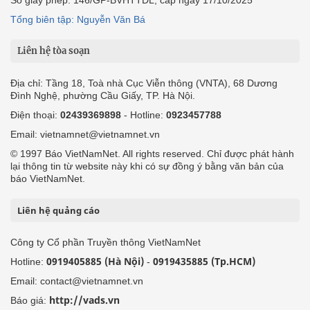
Số giấy phép: 146/GP-BVHTTDL, cấp ngày 17/10/2025
Tổng biên tập: Nguyễn Văn Bá
Liên hệ tòa soạn
Địa chỉ: Tầng 18, Toà nhà Cục Viễn thông (VNTA), 68 Dương
Đình Nghệ, phường Cầu Giấy, TP. Hà Nội.
Điện thoại:
02439369898
- Hotline:
0923457788
Email: vietnamnet@vietnamnet.vn
© 1997 Báo VietNamNet. All rights reserved. Chỉ được phát hành
lại thông tin từ website này khi có sự đồng ý bằng văn bản của
báo VietNamNet.
Liên hệ quảng cáo
Công ty Cổ phần Truyền thông VietNamNet
0919405885 (Hà Nội)
0919435885 (Tp.HCM)
Hotline:
-
Email: contact@vietnamnet.vn
http://vads.vn
Báo giá: