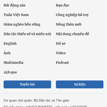
Bất động sản
Bạn đọc
Tuần Việt Nam
Công nghiệp hỗ trợ
Giảm nghèo bền vững
Nông thôn mới
Dân tộc thiểu số và miền núi
Nội dung chuyên đề
English
Hồ sơ
Ảnh
Video
Multimedia
Podcast
24h qua
Tuyến bài
Sự kiện
Cơ quan chủ quản: Bộ Dân tộc và Tôn giáo