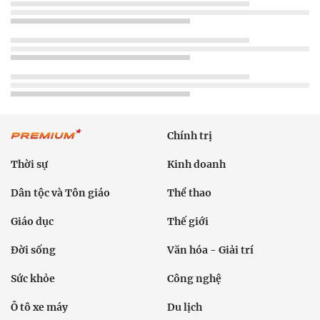
Chính trị
Thời sự
Kinh doanh
Dân tộc và Tôn giáo
Thể thao
Giáo dục
Thế giới
Đời sống
Văn hóa - Giải trí
Sức khỏe
Công nghệ
Ô tô xe máy
Du lịch