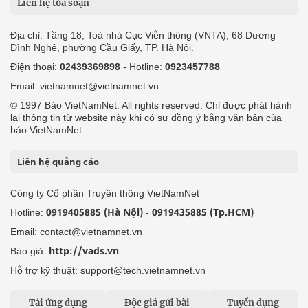
Liên hệ tòa soạn
Địa chỉ: Tầng 18, Toà nhà Cục Viễn thông (VNTA), 68 Dương
Đình Nghệ, phường Cầu Giấy, TP. Hà Nội.
Điện thoại:
02439369898
- Hotline:
0923457788
Email: vietnamnet@vietnamnet.vn
© 1997 Báo VietNamNet. All rights reserved. Chỉ được phát hành
lại thông tin từ website này khi có sự đồng ý bằng văn bản của
báo VietNamNet.
Liên hệ quảng cáo
Công ty Cổ phần Truyền thông VietNamNet
0919405885 (Hà Nội)
0919435885 (Tp.HCM)
Hotline:
-
Email: contact@vietnamnet.vn
http://vads.vn
Báo giá:
Hỗ trợ kỹ thuật: support@tech.vietnamnet.vn
Tải ứng dụng
Độc giả gửi bài
Tuyển dụng