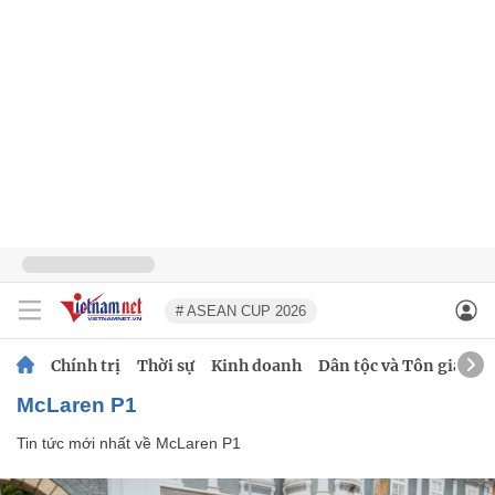
# ASEAN CUP 2026
Chính trị
Thời sự
Kinh doanh
Dân tộc và Tôn giáo
McLaren P1
Tin tức mới nhất về
McLaren P1