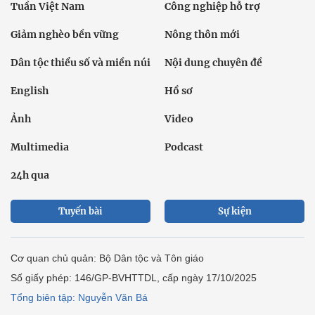
Tuần Việt Nam
Công nghiệp hỗ trợ
Giảm nghèo bền vững
Nông thôn mới
Dân tộc thiểu số và miền núi
Nội dung chuyên đề
English
Hồ sơ
Ảnh
Video
Multimedia
Podcast
24h qua
Tuyến bài
Sự kiện
Cơ quan chủ quản: Bộ Dân tộc và Tôn giáo
Số giấy phép: 146/GP-BVHTTDL, cấp ngày 17/10/2025
Tổng biên tập: Nguyễn Văn Bá