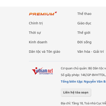
Thể thao
Chính trị
Giáo dục
Thời sự
Thế giới
Kinh doanh
Đời sống
Dân tộc và Tôn giáo
Văn hóa - Giải trí
Cơ quan chủ quản: Bộ Dân tộc v
Số giấy phép: 146/GP-BVHTTDL,
Tổng biên tập: Nguyễn Văn B
Liên hệ tòa soạn
Địa chỉ: Tầng 18, Toà nhà Cục 