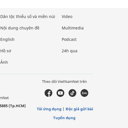
Dân tộc thiểu số và miền núi
Video
Nội dung chuyên đề
Multimedia
English
Podcast
Hồ sơ
24h qua
Ảnh
Theo dõi VietNamNet trên
amNet
5885 (Tp.HCM)
Tải ứng dụng
Độc giả gửi bài
Tuyển dụng