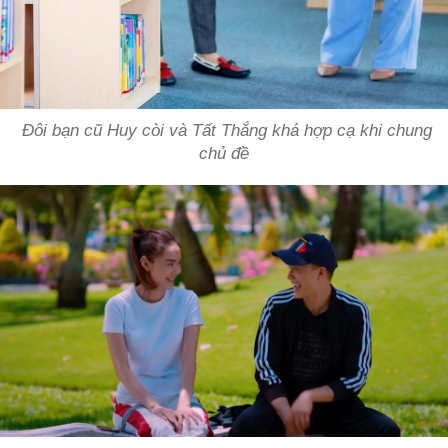
Đôi bạn cũ Huy còi và Tất Thắng khá hợp cạ khi chung
chủ đề