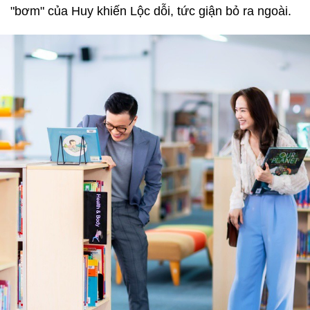
"bơm" của Huy khiến Lộc dỗi, tức giận bỏ ra ngoài.