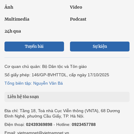
Ảnh
Video
Multimedia
Podcast
24h qua
Tuyến bài
Sự kiện
Cơ quan chủ quản: Bộ Dân tộc và Tôn giáo
Số giấy phép: 146/GP-BVHTTDL, cấp ngày 17/10/2025
Tổng biên tập: Nguyễn Văn Bá
Liên hệ tòa soạn
Địa chỉ: Tầng 18, Toà nhà Cục Viễn thông (VNTA), 68 Dương
Đình Nghệ, phường Cầu Giấy, TP. Hà Nội.
Điện thoại:
02439369898
- Hotline:
0923457788
Email: vietnamnet@vietnamnet.vn