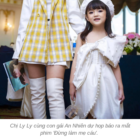
Chị Ly Ly cùng con gái An Nhiên dự họp báo ra mắt
phim 'Đừng làm mẹ cáu'.