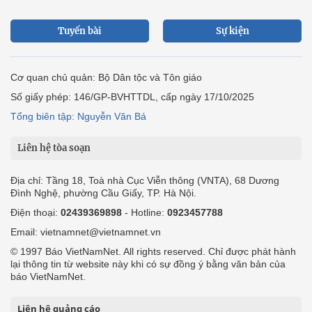
Tuyến bài
Sự kiện
Cơ quan chủ quản: Bộ Dân tộc và Tôn giáo
Số giấy phép: 146/GP-BVHTTDL, cấp ngày 17/10/2025
Tổng biên tập: Nguyễn Văn Bá
Liên hệ tòa soạn
Địa chỉ: Tầng 18, Toà nhà Cục Viễn thông (VNTA), 68 Dương
Đình Nghệ, phường Cầu Giấy, TP. Hà Nội.
Điện thoại:
02439369898
- Hotline:
0923457788
Email: vietnamnet@vietnamnet.vn
© 1997 Báo VietNamNet. All rights reserved. Chỉ được phát hành
lại thông tin từ website này khi có sự đồng ý bằng văn bản của
báo VietNamNet.
Liên hệ quảng cáo