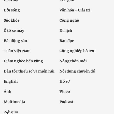
Giáo dục
Thế giới
Đời sống
Văn hóa - Giải trí
Sức khỏe
Công nghệ
Ô tô xe máy
Du lịch
Bất động sản
Bạn đọc
Tuần Việt Nam
Công nghiệp hỗ trợ
Giảm nghèo bền vững
Nông thôn mới
Dân tộc thiểu số và miền núi
Nội dung chuyên đề
English
Hồ sơ
Ảnh
Video
Multimedia
Podcast
24h qua