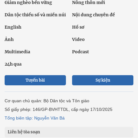
Giảm nghèo bền vững
Nông thôn mới
Dân tộc thiểu số và miền núi
Nội dung chuyên đề
English
Hồ sơ
Ảnh
Video
Multimedia
Podcast
24h qua
Tuyến bài
Sự kiện
Cơ quan chủ quản: Bộ Dân tộc và Tôn giáo
Số giấy phép: 146/GP-BVHTTDL, cấp ngày 17/10/2025
Tổng biên tập: Nguyễn Văn Bá
Liên hệ tòa soạn