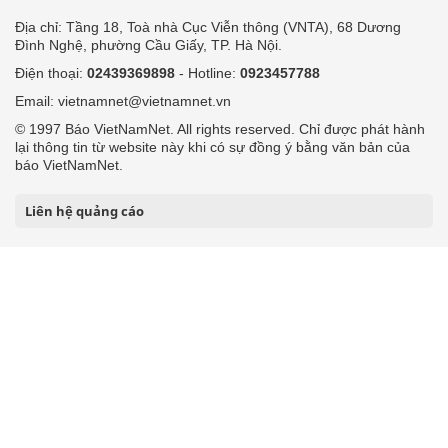
Địa chỉ: Tầng 18, Toà nhà Cục Viễn thông (VNTA), 68 Dương
Đình Nghệ, phường Cầu Giấy, TP. Hà Nội.
Điện thoại:
02439369898
- Hotline:
0923457788
Email: vietnamnet@vietnamnet.vn
© 1997 Báo VietNamNet. All rights reserved. Chỉ được phát hành
lại thông tin từ website này khi có sự đồng ý bằng văn bản của
báo VietNamNet.
Liên hệ quảng cáo
Công ty Cổ phần Truyền thông VietNamNet
0919405885 (Hà Nội)
0919435885 (Tp.HCM)
Hotline:
-
Email: contact@vietnamnet.vn
http://vads.vn
Báo giá:
Hỗ trợ kỹ thuật: support@tech.vietnamnet.vn
Tải ứng dụng
Độc giả gửi bài
Tuyển dụng