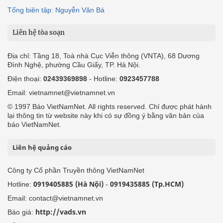
Tổng biên tập: Nguyễn Văn Bá
Liên hệ tòa soạn
Địa chỉ: Tầng 18, Toà nhà Cục Viễn thông (VNTA), 68 Dương
Đình Nghệ, phường Cầu Giấy, TP. Hà Nội.
Điện thoại:
02439369898
- Hotline:
0923457788
Email: vietnamnet@vietnamnet.vn
© 1997 Báo VietNamNet. All rights reserved. Chỉ được phát hành
lại thông tin từ website này khi có sự đồng ý bằng văn bản của
báo VietNamNet.
Liên hệ quảng cáo
Công ty Cổ phần Truyền thông VietNamNet
0919405885 (Hà Nội)
0919435885 (Tp.HCM)
Hotline:
-
Email: contact@vietnamnet.vn
http://vads.vn
Báo giá: