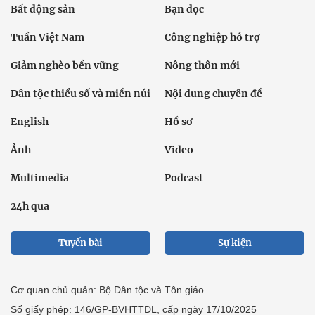
Bất động sản
Bạn đọc
Tuần Việt Nam
Công nghiệp hỗ trợ
Giảm nghèo bền vững
Nông thôn mới
Dân tộc thiểu số và miền núi
Nội dung chuyên đề
English
Hồ sơ
Ảnh
Video
Multimedia
Podcast
24h qua
Tuyến bài
Sự kiện
Cơ quan chủ quản: Bộ Dân tộc và Tôn giáo
Số giấy phép: 146/GP-BVHTTDL, cấp ngày 17/10/2025