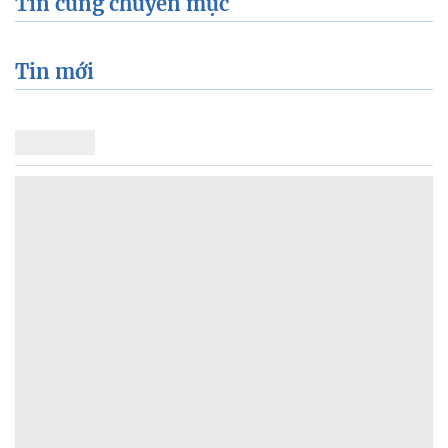
Tin cùng chuyên mục
Tin mới