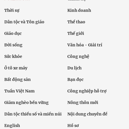
Thời sự
Kinh doanh
Dân tộc và Tôn giáo
Thể thao
Giáo dục
Thế giới
Đời sống
Văn hóa - Giải trí
Sức khỏe
Công nghệ
Ô tô xe máy
Du lịch
Bất động sản
Bạn đọc
Tuần Việt Nam
Công nghiệp hỗ trợ
Giảm nghèo bền vững
Nông thôn mới
Dân tộc thiểu số và miền núi
Nội dung chuyên đề
English
Hồ sơ