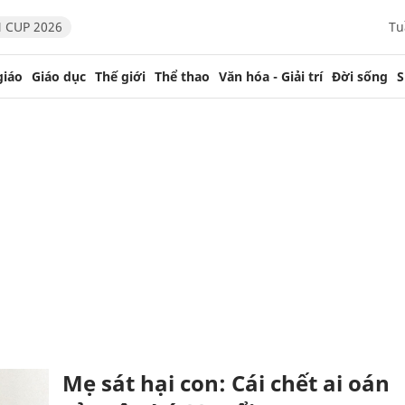
 CUP 2026
Tu
giáo
Giáo dục
Thế giới
Thể thao
Văn hóa - Giải trí
Đời sống
S
Mẹ sát hại con: Cái chết ai oán