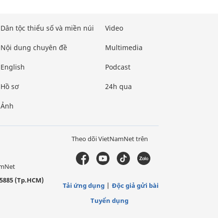
Dân tộc thiểu số và miền núi
Video
Nội dung chuyên đề
Multimedia
English
Podcast
Hồ sơ
24h qua
Ảnh
Theo dõi VietNamNet trên
amNet
5885 (Tp.HCM)
Tải ứng dụng
Độc giả gửi bài
Tuyển dụng