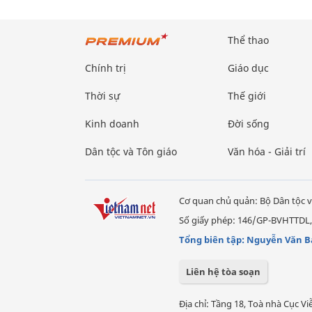
Thể thao
Chính trị
Giáo dục
Thời sự
Thế giới
Kinh doanh
Đời sống
Dân tộc và Tôn giáo
Văn hóa - Giải trí
Cơ quan chủ quản: Bộ Dân tộc v
Số giấy phép: 146/GP-BVHTTDL,
Tổng biên tập: Nguyễn Văn B
Liên hệ tòa soạn
Địa chỉ: Tầng 18, Toà nhà Cục 