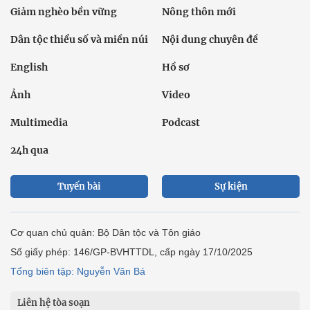
Giảm nghèo bền vững
Nông thôn mới
Dân tộc thiểu số và miền núi
Nội dung chuyên đề
English
Hồ sơ
Ảnh
Video
Multimedia
Podcast
24h qua
Tuyến bài
Sự kiện
Cơ quan chủ quản: Bộ Dân tộc và Tôn giáo
Số giấy phép: 146/GP-BVHTTDL, cấp ngày 17/10/2025
Tổng biên tập: Nguyễn Văn Bá
Liên hệ tòa soạn