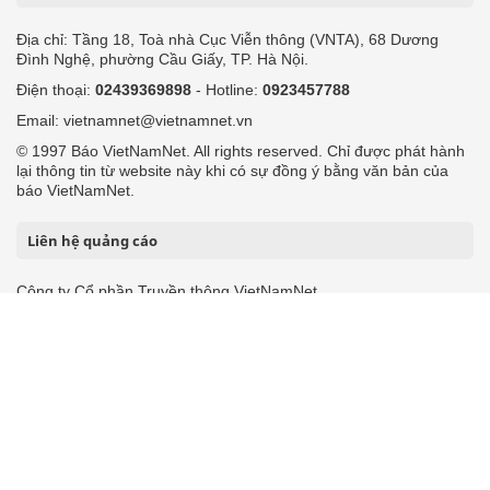
Địa chỉ: Tầng 18, Toà nhà Cục Viễn thông (VNTA), 68 Dương
Đình Nghệ, phường Cầu Giấy, TP. Hà Nội.
Điện thoại:
02439369898
- Hotline:
0923457788
Email: vietnamnet@vietnamnet.vn
© 1997 Báo VietNamNet. All rights reserved. Chỉ được phát hành
lại thông tin từ website này khi có sự đồng ý bằng văn bản của
báo VietNamNet.
Liên hệ quảng cáo
Công ty Cổ phần Truyền thông VietNamNet
0919405885 (Hà Nội)
0919435885 (Tp.HCM)
Hotline:
-
Email: contact@vietnamnet.vn
http://vads.vn
Báo giá:
Hỗ trợ kỹ thuật: support@tech.vietnamnet.vn
Tải ứng dụng
Độc giả gửi bài
Tuyển dụng