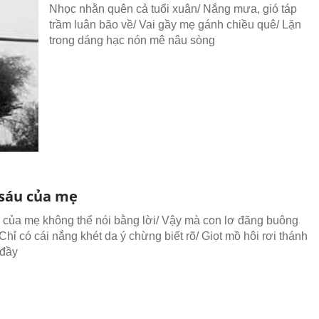
Nhọc nhằn quên cả tuổi xuân/ Nắng mưa, gió táp
trầm luân bão về/ Vai gầy mẹ gánh chiều quê/ Lặn
trong dáng hạc nón mê nâu sòng
sáu của mẹ
ả của mẹ không thể nói bằng lời/ Vậy mà con lơ đãng buông
/ Chỉ có cái nắng khét da ý chừng biết rõ/ Giọt mồ hôi rơi thánh
 đầy