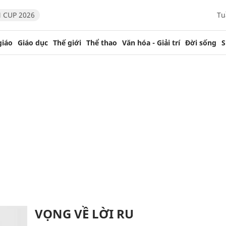
 CUP 2026
Tu
giáo
Giáo dục
Thế giới
Thể thao
Văn hóa - Giải trí
Đời sống
S
VỌNG VỀ LỜI RU