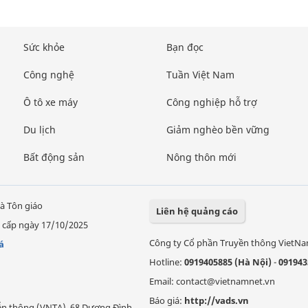
Sức khỏe
Bạn đọc
Công nghệ
Tuần Việt Nam
Ô tô xe máy
Công nghiệp hỗ trợ
Du lịch
Giảm nghèo bền vững
Bất động sản
Nông thôn mới
à Tôn giáo
Liên hệ quảng cáo
 cấp ngày 17/10/2025
Công ty Cổ phần Truyền thông VietN
á
Hotline:
0919405885 (Hà Nội)
-
091943
Email: contact@vietnamnet.vn
Báo giá:
http://vads.vn
Viễn thông (VNTA), 68 Dương Đình