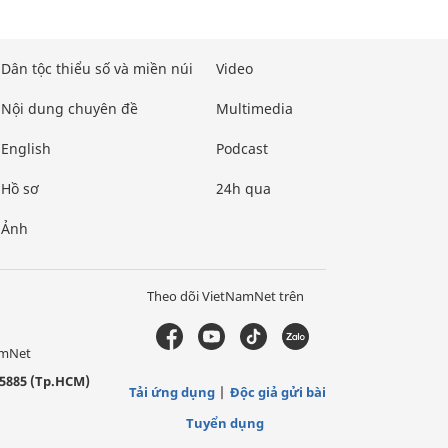
Dân tộc thiểu số và miền núi
Video
Nội dung chuyên đề
Multimedia
English
Podcast
Hồ sơ
24h qua
Ảnh
Theo dõi VietNamNet trên
amNet
5885 (Tp.HCM)
Tải ứng dụng
Độc giả gửi bài
Tuyển dụng