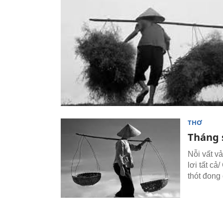
THƠ
Tháng 
Nỗi vất v
lơi tất cả
thót đong