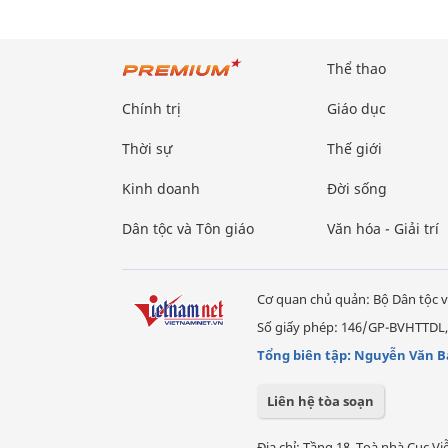
Thể thao
Chính trị
Giáo dục
Thời sự
Thế giới
Kinh doanh
Đời sống
Dân tộc và Tôn giáo
Văn hóa - Giải trí
Cơ quan chủ quản: Bộ Dân tộc v
Số giấy phép: 146/GP-BVHTTDL,
Tổng biên tập: Nguyễn Văn B
Liên hệ tòa soạn
Địa chỉ: Tầng 18, Toà nhà Cục 