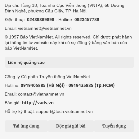
Địa chỉ: Tầng 18, Toà nhà Cục Viễn thông (VNTA), 68 Dương
Đình Nghệ, phường Cầu Giấy, TP. Hà Nội.
Điện thoại:
02439369898
- Hotline:
0923457788
Email: vietnamnet@vietnamnet.vn
© 1997 Báo VietNamNet. All rights reserved. Chỉ được phát hành
lại thông tin từ website này khi có sự đồng ý bằng văn bản của
báo VietNamNet.
Liên hệ quảng cáo
Công ty Cổ phần Truyền thông VietNamNet
0919405885 (Hà Nội)
0919435885 (Tp.HCM)
Hotline:
-
Email: contact@vietnamnet.vn
http://vads.vn
Báo giá:
Hỗ trợ kỹ thuật: support@tech.vietnamnet.vn
Tải ứng dụng
Độc giả gửi bài
Tuyển dụng