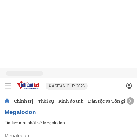
# ASEAN CUP 2026
Chính trị
Thời sự
Kinh doanh
Dân tộc và Tôn giáo
Megalodon
Tin tức mới nhất về
Megalodon
Megalodon