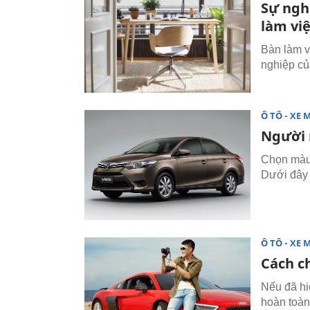
Sự ngh
làm vi
Bàn làm v
nghiệp củ
Ô TÔ - XE 
Người 
Chọn màu 
Dưới đây 
Ô TÔ - XE 
Cách c
Nếu đã hi
hoàn toàn