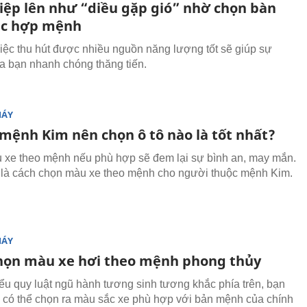
iệp lên như “diều gặp gió” nhờ chọn bàn
ệc hợp mệnh
iệc thu hút được nhiều nguồn năng lượng tốt sẽ giúp sự
a bạn nhanh chóng thăng tiến.
MÁY
mệnh Kim nên chọn ô tô nào là tốt nhất?
xe theo mệnh nếu phù hợp sẽ đem lại sự bình an, may mắn.
là cách chọn màu xe theo mệnh cho người thuộc mệnh Kim.
MÁY
họn màu xe hơi theo mệnh phong thủy
ểu quy luật ngũ hành tương sinh tương khắc phía trên, bạn
 có thể chọn ra màu sắc xe phù hợp với bản mệnh của chính