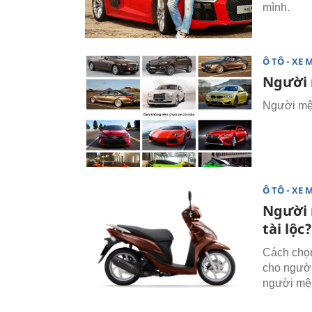
mình.
Ô TÔ - XE 
Người 
Người mện
Ô TÔ - XE 
Người 
tài lộc?
Cách chọn
cho người
người mệ