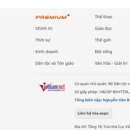
Thể thao
Chính trị
Giáo dục
Thời sự
Thế giới
Kinh doanh
Đời sống
Dân tộc và Tôn giáo
Văn hóa - Giải trí
Cơ quan chủ quản: Bộ Dân tộc v
Số giấy phép: 146/GP-BVHTTDL,
Tổng biên tập: Nguyễn Văn B
Liên hệ tòa soạn
Địa chỉ: Tầng 18, Toà nhà Cục 