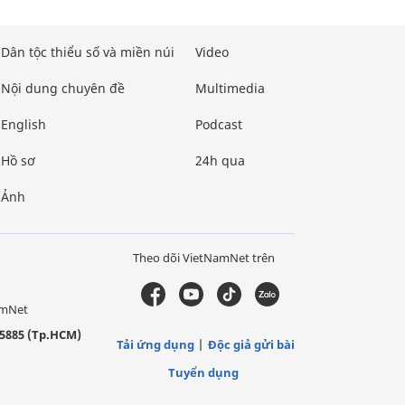
Dân tộc thiểu số và miền núi
Video
Nội dung chuyên đề
Multimedia
English
Podcast
Hồ sơ
24h qua
Ảnh
Theo dõi VietNamNet trên
amNet
5885 (Tp.HCM)
Tải ứng dụng
Độc giả gửi bài
Tuyển dụng