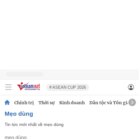
# ASEAN CUP 2026
Chính trị
Thời sự
Kinh doanh
Dân tộc và Tôn giáo
mẹo dùng
Tin tức mới nhất về
mẹo dùng
mẹo dùng