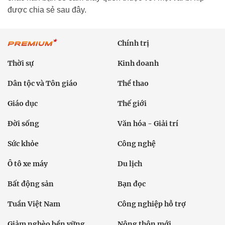
được chia sẻ sau đây.
Chính trị
Thời sự
Kinh doanh
Dân tộc và Tôn giáo
Thể thao
Giáo dục
Thế giới
Đời sống
Văn hóa - Giải trí
Sức khỏe
Công nghệ
Ô tô xe máy
Du lịch
Bất động sản
Bạn đọc
Tuần Việt Nam
Công nghiệp hỗ trợ
Giảm nghèo bền vững
Nông thôn mới