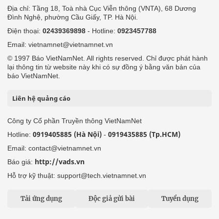
Địa chỉ: Tầng 18, Toà nhà Cục Viễn thông (VNTA), 68 Dương
Đình Nghệ, phường Cầu Giấy, TP. Hà Nội.
Điện thoại:
02439369898
- Hotline:
0923457788
Email: vietnamnet@vietnamnet.vn
© 1997 Báo VietNamNet. All rights reserved. Chỉ được phát hành
lại thông tin từ website này khi có sự đồng ý bằng văn bản của
báo VietNamNet.
Liên hệ quảng cáo
Công ty Cổ phần Truyền thông VietNamNet
0919405885 (Hà Nội)
0919435885 (Tp.HCM)
Hotline:
-
Email: contact@vietnamnet.vn
http://vads.vn
Báo giá:
Hỗ trợ kỹ thuật: support@tech.vietnamnet.vn
Tải ứng dụng
Độc giả gửi bài
Tuyển dụng