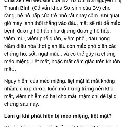
Chia sẻ trên website của BV Từ Dũ, BS Nguyễn Thị
Thanh Bình (Cố vấn khoa Sơ sinh của BV) cho
rằng, hệ hô hấp của trẻ nhỏ rất nhạy cảm. Khi quạt
gió máy lạnh thổi thẳng vào đầu, mặt sẽ rất dễ mắc
bệnh đường hô hấp như dị ứng đường hô hấp,
viêm mũi, viêm phế quản, viêm phổi, đau họng.
Nằm điều hòa thời gian lâu còn mắc phổ biến các
chứng ho, sốt, ngạt mũi... và có thể gây ra chứng
méo miệng, liệt mặt, hoặc mất cảm giác trên khuôn
mặt…
Nguy hiểm của méo miệng, liệt mặt là mắt không
nhắm, chớp được, luôn mở trừng trừng nên khô
mắt, viêm nhiễm có hại cho mắt, thậm chí để lại di
chứng sau này.
Làm gì khi phát hiện bị méo miệng, liệt mặt?