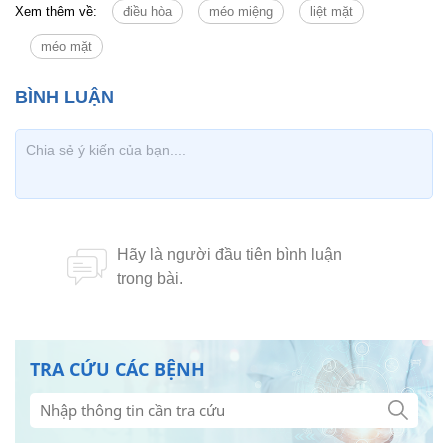
Xem thêm về:
điều hòa
méo miệng
liệt mặt
méo mặt
TRA CỨU CÁC BỆNH