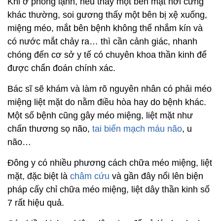
Khi ở phòng lạnh, nếu thấy một bên mặt hơi cứng
khác thường, soi gương thấy một bên bị xệ xuống,
miệng méo, mắt bên bệnh không thể nhắm kín và
có nước mắt chảy ra… thì cần cảnh giác, nhanh
chóng đến cơ sở y tế có chuyên khoa thần kinh để
được chẩn đoán chính xác.
Bác sĩ sẽ khám và làm rõ nguyên nhân có phải méo
miệng liệt mặt do nằm điều hòa hay do bệnh khác.
Một số bệnh cũng gây méo miệng, liệt mặt như
chấn thương sọ não,
tai biến mạch máu não
, u
não…
Đông y có nhiều phương cách chữa méo miệng, liệt
mặt, đặc biệt là
châm cứu
và gần đây nổi lên biện
pháp cấy chỉ chữa méo miệng, liệt dây thần kinh số
7 rất hiệu quả.