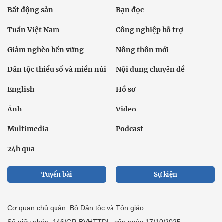
Bất động sản
Bạn đọc
Tuần Việt Nam
Công nghiệp hỗ trợ
Giảm nghèo bền vững
Nông thôn mới
Dân tộc thiểu số và miền núi
Nội dung chuyên đề
English
Hồ sơ
Ảnh
Video
Multimedia
Podcast
24h qua
Tuyến bài
Sự kiện
Cơ quan chủ quản: Bộ Dân tộc và Tôn giáo
Số giấy phép: 146/GP-BVHTTDL, cấp ngày 17/10/2025