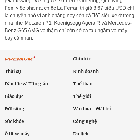
(GameSao) - Với người sở hữu team King, Qin "King"
Fen, việc phá nát chiếc La Ferrari trị giá 3,67 triệu USD chỉ
là chuyện nhỏ vì anh chàng này còn cả "lô" siêu xe ở trong
nhà như McLaren P1, Koenigsegg Agera R và Mercedes-
Benz G65 AMG và thậm chí còn có cả tàu ngầm và máy
bay cá nhân.
Chính trị
Thời sự
Kinh doanh
Dân tộc và Tôn giáo
Thể thao
Giáo dục
Thế giới
Đời sống
Văn hóa - Giải trí
Sức khỏe
Công nghệ
Ô tô xe máy
Du lịch