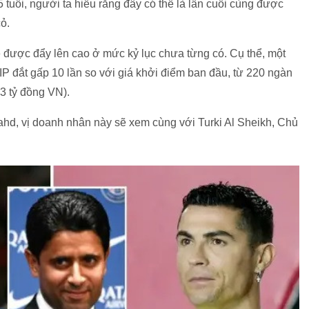
tuổi, người ta hiểu rằng đây có thể là lần cuối cùng được
ỏ.
vé được đẩy lên cao ở mức kỷ lục chưa từng có. Cụ thể, một
P đắt gấp 10 lần so với giá khởi điểm ban đầu, từ 220 ngàn
3 tỷ đồng VN).
Fahd, vị doanh nhân này sẽ xem cùng với Turki Al Sheikh, Chủ