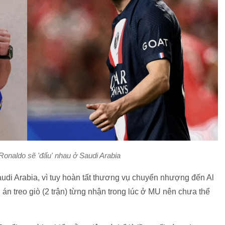
onaldo sẽ 'đấu' nhau ở Saudi Arabia
audi Arabia, vì tuy hoàn tất thương vụ chuyển nhượng đến Al
án treo giò (2 trận) từng nhận trong lúc ở MU nên chưa thể