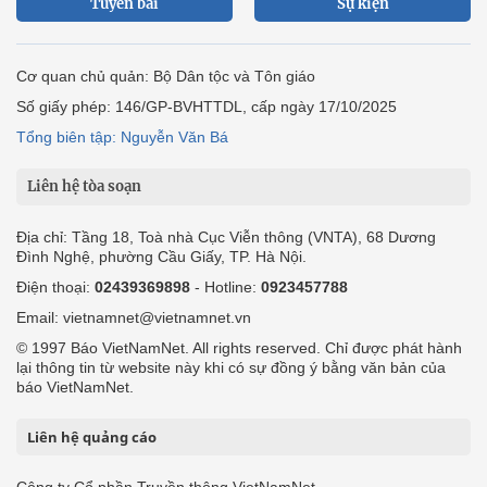
Tuyến bài
Sự kiện
Cơ quan chủ quản: Bộ Dân tộc và Tôn giáo
Số giấy phép: 146/GP-BVHTTDL, cấp ngày 17/10/2025
Tổng biên tập: Nguyễn Văn Bá
Liên hệ tòa soạn
Địa chỉ: Tầng 18, Toà nhà Cục Viễn thông (VNTA), 68 Dương
Đình Nghệ, phường Cầu Giấy, TP. Hà Nội.
Điện thoại:
02439369898
- Hotline:
0923457788
Email: vietnamnet@vietnamnet.vn
© 1997 Báo VietNamNet. All rights reserved. Chỉ được phát hành
lại thông tin từ website này khi có sự đồng ý bằng văn bản của
báo VietNamNet.
Liên hệ quảng cáo
Công ty Cổ phần Truyền thông VietNamNet