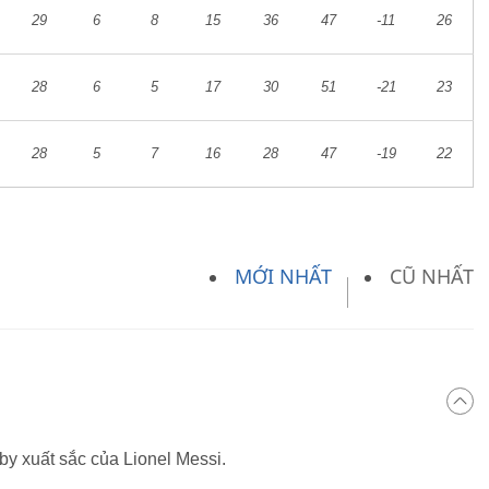
29
6
8
15
36
47
-11
26
28
6
5
17
30
51
-21
23
28
5
7
16
28
47
-19
22
MỚI NHẤT
CŨ NHẤT
by xuất sắc của Lionel Messi.