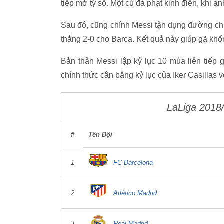
tiếp mở tỷ số. Một cú đá phạt kinh điển, khi a
Sau đó, cũng chính Messi tận dụng đường ch
thắng 2-0 cho Barca. Kết quả này giúp gã khổ
Bản thân Messi lập kỷ lục 10 mùa liên tiếp gh
chính thức cân bằng kỷ lục của Iker Casillas 
LaLiga 2018
#
Tên Đội
1
FC Barcelona
2
Atlético Madrid
3
Real Madrid