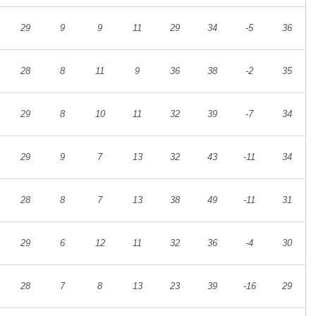
29
9
9
11
29
34
-5
36
28
8
11
9
36
38
-2
35
29
8
10
11
32
39
-7
34
29
9
7
13
32
43
-11
34
28
8
7
13
38
49
-11
31
29
6
12
11
32
36
-4
30
28
7
8
13
23
39
-16
29