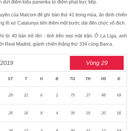
nh dứt điểm kiểu panenka từ điểm phạt trực tiếp.
uyền của Malcom để ghi bàn thứ 41 trong mùa, ấn định chiến
ng lồ xứ Catalunya tiến thêm một bước dài đến chức vô địch.
i từ 40 bàn trở lên - tính trên mọi mặt trận. Ở La Liga, anh
với Real Madrid, giành chiến thắng thứ 334 cùng Barca.
/2019
Vòng 29
ST
T
H
B
TG
TH
HS
Đ
29
21
6
2
75
27
48
69
28
16
8
4
39
19
20
56
28
17
3
8
49
32
17
54