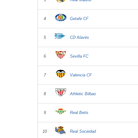
4
Getafe CF
5
CD Alavés
6
Sevilla FC
7
Valencia CF
8
Athletic Bilbao
9
Real Betis
10
Real Sociedad