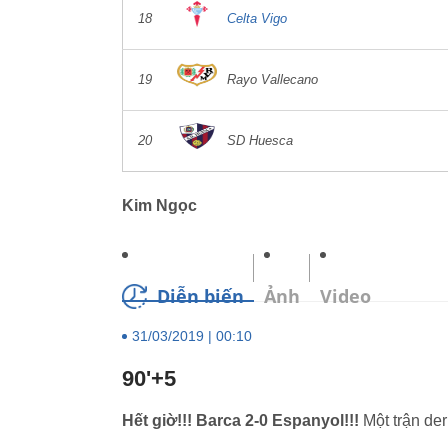
18
Celta Vigo
19
Rayo Vallecano
20
SD Huesca
Kim Ngọc
Diễn biến
Ảnh
Video
31/03/2019 | 00:10
90'+5
Hết giờ!!! Barca 2-0 Espanyol!!!
Một trận der