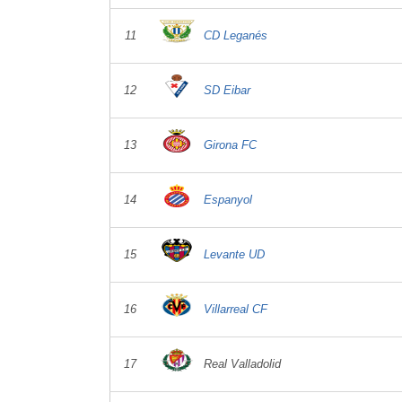
11
CD Leganés
12
SD Eibar
13
Girona FC
14
Espanyol
15
Levante UD
16
Villarreal CF
17
Real Valladolid