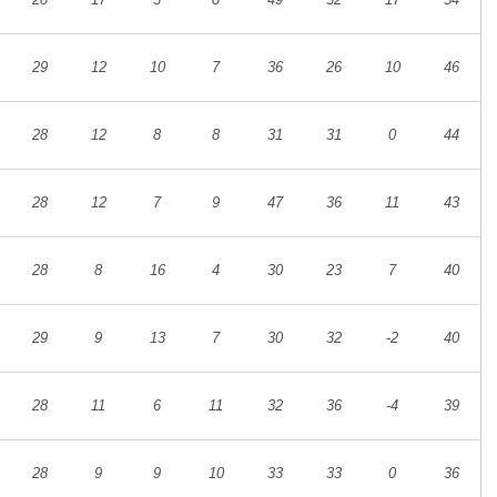
29
12
10
7
36
26
10
46
28
12
8
8
31
31
0
44
28
12
7
9
47
36
11
43
28
8
16
4
30
23
7
40
29
9
13
7
30
32
-2
40
28
11
6
11
32
36
-4
39
28
9
9
10
33
33
0
36