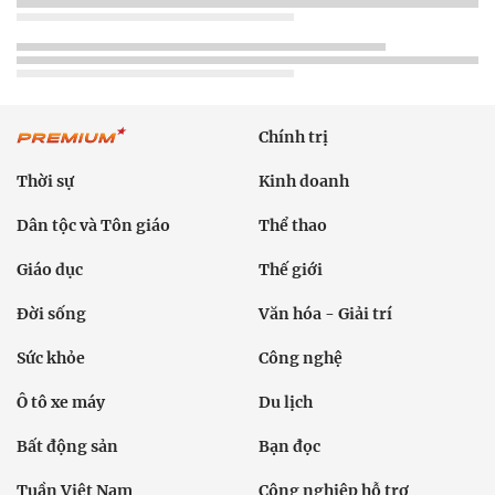
Chính trị
Thời sự
Kinh doanh
Dân tộc và Tôn giáo
Thể thao
Giáo dục
Thế giới
Đời sống
Văn hóa - Giải trí
Sức khỏe
Công nghệ
Ô tô xe máy
Du lịch
Bất động sản
Bạn đọc
Tuần Việt Nam
Công nghiệp hỗ trợ