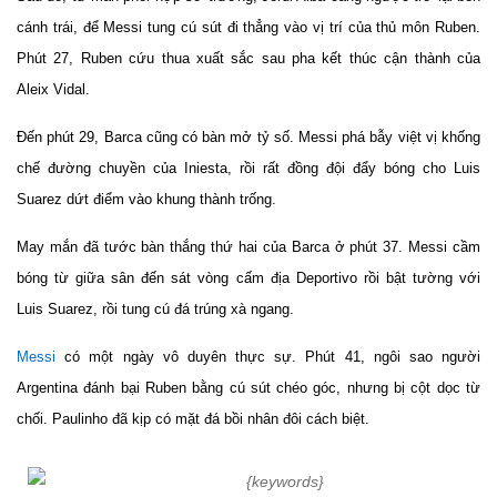
cánh trái, để Messi tung cú sút đi thẳng vào vị trí của thủ môn Ruben.
Phút 27, Ruben cứu thua xuất sắc sau pha kết thúc cận thành của
Aleix Vidal.
Đến phút 29, Barca cũng có bàn mở tỷ số. Messi phá bẫy việt vị khống
chế đường chuyền của Iniesta, rồi rất đồng đội đẩy bóng cho Luis
Suarez dứt điểm vào khung thành trống.
May mắn đã tước bàn thắng thứ hai của Barca ở phút 37. Messi cầm
bóng từ giữa sân đến sát vòng cấm địa Deportivo rồi bật tường với
Luis Suarez, rồi tung cú đá trúng xà ngang.
Messi
có một ngày vô duyên thực sự. Phút 41, ngôi sao người
Argentina đánh bại Ruben bằng cú sút chéo góc, nhưng bị cột dọc từ
chối. Paulinho đã kịp có mặt đá bồi nhân đôi cách biệt.