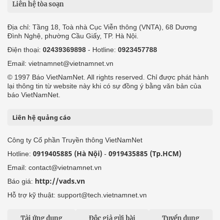
Liên hệ tòa soạn
Địa chỉ: Tầng 18, Toà nhà Cục Viễn thông (VNTA), 68 Dương
Đình Nghệ, phường Cầu Giấy, TP. Hà Nội.
Điện thoại:
02439369898
- Hotline:
0923457788
Email: vietnamnet@vietnamnet.vn
© 1997 Báo VietNamNet. All rights reserved. Chỉ được phát hành
lại thông tin từ website này khi có sự đồng ý bằng văn bản của
báo VietNamNet.
Liên hệ quảng cáo
Công ty Cổ phần Truyền thông VietNamNet
0919405885 (Hà Nội)
0919435885 (Tp.HCM)
Hotline:
-
Email: contact@vietnamnet.vn
http://vads.vn
Báo giá:
Hỗ trợ kỹ thuật: support@tech.vietnamnet.vn
Tải ứng dụng
Độc giả gửi bài
Tuyển dụng