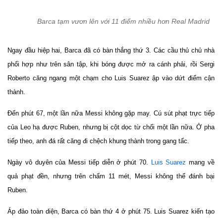
Barca tạm vươn lên với 11 điểm nhiều hơn Real Madrid
Ngay đầu hiệp hai, Barca đã có bàn thắng thứ 3. Các cầu thủ chủ nhà
phối hợp như trên sân tập, khi bóng được mở ra cánh phải, rồi Sergi
Roberto căng ngang một chạm cho Luis Suarez ập vào dứt điểm cận
thành.
Đến phút 67, một lần nữa Messi không gặp may. Cú sút phạt trực tiếp
của Leo hạ được Ruben, nhưng bị cột dọc từ chối một lần nữa. Ở pha
tiếp theo, anh đá rất căng đi chệch khung thành trong gang tấc.
Ngày vô duyên của Messi tiếp diễn ở phút 70.
Luis Suarez
mang về
quả phạt đền, nhưng trên chấm 11 mét, Messi không thể đánh bại
Ruben.
Áp đảo toàn diện, Barca có bàn thứ 4 ở phút 75. Luis Suarez kiến tạo