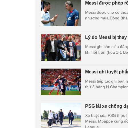
Messi được phép r
Messi được cho có thỏa
nhượng mùa Đông (thá
Lý do Messi bị thay
Messi ghi bàn siêu đẳn
khi hết trận (hòa 1-1 B
Messi ghi tuyệt ph
Messi tiếp tục ghi bàn 
thứ 3 bảng H Champion
PSG lái xe chống đ
Xe buýt của PSG thực 
Messi, Mbappe cùng đồ
League.