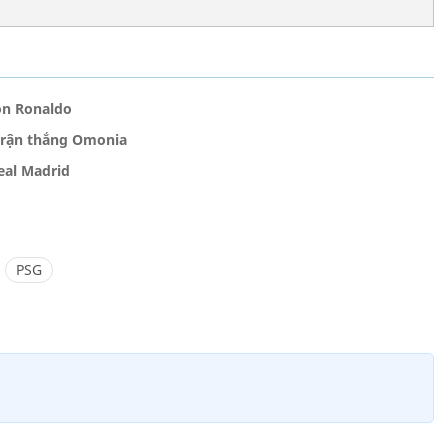
ồn Ronaldo
 trận thắng Omonia
eal Madrid
PSG