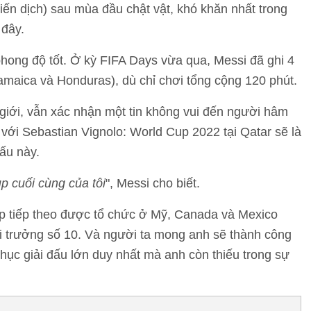
iến dịch) sau mùa đầu chật vật, khó khăn nhất trong
 đây.
phong độ tốt. Ở kỳ FIFA Days vừa qua, Messi đã ghi 4
Jamaica và Honduras), dù chỉ chơi tổng cộng 120 phút.
 giới, vẫn xác nhận một tin không vui đến người hâm
 với Sebastian Vignolo: World Cup 2022 tại Qatar sẽ là
đấu này.
p cuối cùng của tôi
", Messi cho biết.
up tiếp theo được tổ chức ở Mỹ, Canada và Mexico
ội trưởng số 10. Và người ta mong anh sẽ thành công
phục giải đấu lớn duy nhất mà anh còn thiếu trong sự